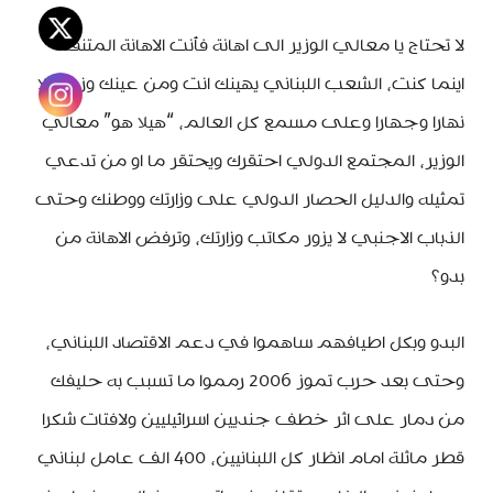
لا تحتاج يا معالي الوزير الى اهانة فأنت الاهانة المتنقلة
اينما كنت، الشعب اللبناني يهينك انت ومن عينك وزيرا ليلا
نهارا وجهارا وعلى مسمع كل العالم، “هيلا هو” معالي
الوزير، المجتمع الدولي احتقرك ويحتقر ما او من تدعي
تمثيله والدليل الحصار الدولي على وزارتك ووطنك وحتى
الذباب الاجنبي لا يزور مكاتب وزارتك، وترفض الاهانة من
بدو؟
البدو وبكل اطيافهم ساهموا في دعم الاقتصاد اللبناني،
وحتى بعد حرب تموز 2006 رمموا ما تسبب به حليفك
من دمار على اثر خطف جنديين اسرائيليين ولافتات شكرا
قطر ماثلة امام انظار كل اللبنانيين، 400 الف عامل لبناني