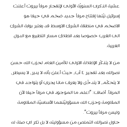
عشية الذكرى السنويّة الأولى لإنفجار مرفأ بيروت أعلنت
إسرائيل نيّتها إفتتاح مرفأ جديد ضخم في حيفا هو
الاضخم في منطقة الشرق الاوسط قد يعتبر بوابة الشرق
الى الغرب خصوصا بعد انطلاق مسار التطبيع مع الدول
العربية.
من لا يتذكّر الإطلالة الاولى للأمين العام لحزب الله حسن
نصرالله بعد تفجير ٤ آب، حيث أعلن بأنه لا يدير، لا يسيطر،
لا يتحكّم، لا يتدخّل ولا يعرف ماذا يجري أو يتواجد في
المرفأ. أضاف: “اعلم ما الموجود في مرفأ حيفا لأن
المقاومة وحزب الله مسؤوليّتهما الأساسيّة المقاومة
وليس مرفأ بيروت”.
حاول نصرالله التملص من مسؤوليته لا بل نكر اي صلة له