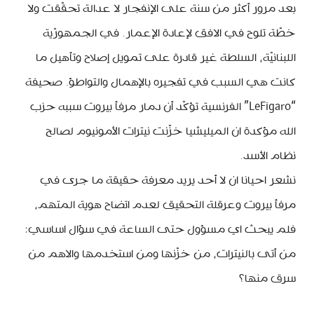
بعد مرور أكثر من سنة على الإنفجار لا عدالة تحقّقت ولا
خطّة تلوح في الافق لإعادة الإعمار. في الجمهورّية
اللبنانيّة، السلطة غير قادرة على تمويل إصلاح وتأهيل ما
كانت هي السبب في تفجيره بالإهمال والتواطؤ. صحيفة
“LeFigaro” الفرنسية تؤكّد أن دمار مرفأ بيروت سببه حزب
الله مؤكدة ان الميليشيا خزّنت نيترات الأمونيوم لصالح
نظام الأسد.
نشعر احيانا ان لا أحد يريد معرفة حقيقة ما جرى في
مرفأ بيروت وعرقلة التحقيق لعدم اتضاح هوية المتهم،
فلم يبحث اي مسؤول حتى الساعة في سؤال اساسي:
من أتى بالنيترات، من خزّنها ومن استخدمها والاهم من
سرق منها؟