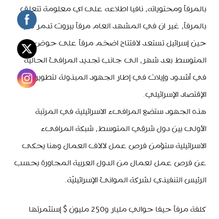
بالمرفأ ومحتوياته، نافيا اطلاعه على اي معلومة تتعلق
بالمرفأ، غير ان في المشهد العام مرفأ بيروت تدمر في
حين إسرائيل تستعد لافتتاح اضخم مرفأ على حوض
المتوسط بعد شهر، الى جانب تجديد المرافئ الحاليّة
في أشدود وإيلات في إطار الجهود المبذولة لتطوير
الإقتصاد الإسرائيلي.
هذه الجهود ستضع المرافىء الاسرائيلية في المرتبة
الأولى بين دول شرقي المتوسط، شبكة المرافىء
الاسرائيلية ستؤمن فرص عمل لالاف العمال وهنا يحكى
عن فرص عمل لعمال من الدول العربية المجاورة بحسب
الرئيس التنفيذي لشركة الموانئ الإسرائيليّة.
كلفة مرفأ حيفا حوالي مليار و250 مليون $ إستثمرتها