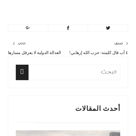
https://minbeirut.com
تصفّح
السابق
التالي
٤ آب قال كلمته: حزب الله إرهابي!
العدالة الدولية لا يعرقل مسارها
المقال
المق
المقالات
السابق:
التا
البحث
عن:
البحث
أحدث المقالات