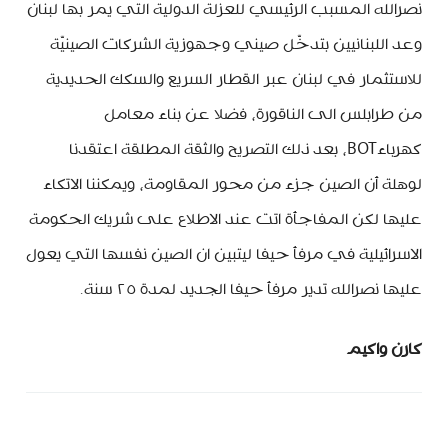
نصرالله المسبب الرئيسي للعزلة الدولية التي يمر بها لبنان
وعد اللبنانيين بتدخّل صيني وجهوزية الشركات الصينيّة
للاستثمار في لبنان عبر القطار السريع والسكك الحديدية
من طرابلس الى الناقورة، فضلا عن بناء معامل
كهرباءBOT، بعد ذلك التصريح والثقة المطلقة اعتقدنا
لوهلة أن الصين جزء من محور المقاومة، ويمكننا الاتكاء
عليها لكن المفاجأة اتت عند الاطلاع على شريك الحكومة
الاسرائيلية في مرفأ حيفا ليتبين ان الصين نفسها التي يعول
عليها نصرالله تدير مرفأ حيفا الجديد لمدة ٢٥ سنة.
كارن واكيم
minbeirut