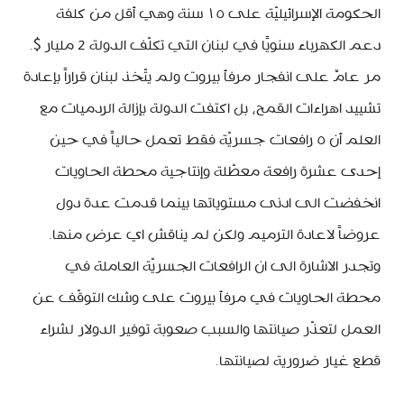
الحكومة الإسرائيليّة على ١٥ سنة وهي أقل من كلفة
دعم الكهرباء سنويًا في لبنان التي تكلّف الدولة 2 مليار $.
مر عامٌ على انفجار مرفأ بيروت ولم يتّخذ لبنان قراراً بإعادة
تشييد اهراءات القمح، بل اكتفت الدولة بإزالة الردميات مع
العلم أن ٥ رافعات جسريّة فقط تعمل حالياً في حين
إحدى عشرة رافعة معطّلة وإنتاجية محطة الحاويات
انخفضت الى ادنى مستوياتها بينما قدمت عدة دول
عروضاً لاعادة الترميم ولكن لم يناقش اي عرض منها.
وتجدر الاشارة الى ان الرافعات الجسريّة العاملة في
محطة الحاويات في مرفأ بيروت على وشك التوقّف عن
العمل لتعذّر صيانتها والسبب صعوبة توفير الدولار لشراء
قطع غيار ضرورية لصيانتها.