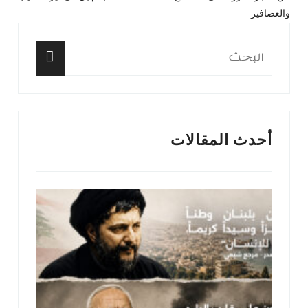
المقال
المق
المقالات
والعصافير
السابق:
التا
البحث
عن:
البحث
أحدث المقالات