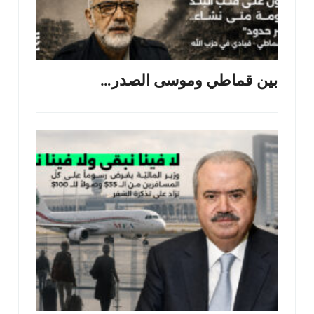
بين قماطي وموسى الصدر…