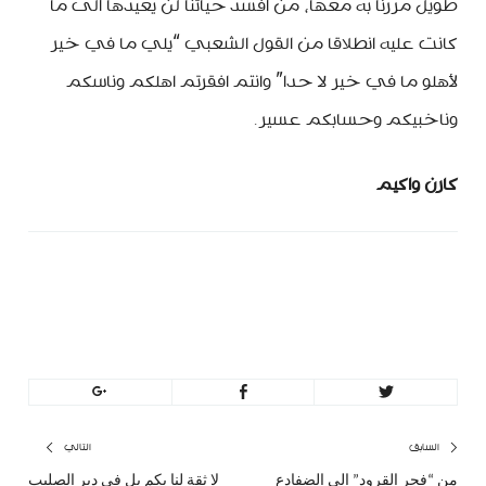
طويل مررنا به معها، من افسد حياتنا لن يعيدها الى ما
كانت عليه انطلاقا من القول الشعبي “يلي ما في خير
لأهلو ما في خير لا حدا” وانتم افقرتم اهلكم وناسكم
وناخبيكم وحسابكم عسير.
كارن واكيم
minbeirut
https://minbeirut.com
تصفّح
السابق
التالي
من “فجر القرود” الى الضفادع
لا ثقة لنا بكم بل في دير الصليب