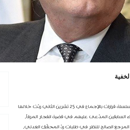
لخفية
منذ اصدرت الهيئة العامّة لمحكمة التمييز سلسلة قرارات بالإجماع في 25 تشرين الثاني ردّت خلالها
 السابقين المدّعى عليهم في قضية انفجار المرفأ،
لمرجع الصالح للنظر في طلبات ردّ المحقّق العدلي،