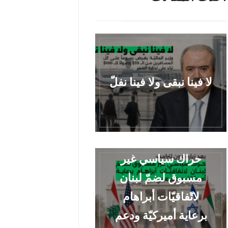
لا فينا نبقى ولا فينا نفلّ
حراك سياسي غير
مسبوق لضمّ لبنان
لاتّفاقيّات أبراهام
برعاية أميركيّة ودعم