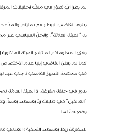
لم يطرأ أيّ تطوّر في ملفّ تحقيقات المرفأ
يداوم القاضي البيطار في منزله، والمدّعى ع
به “الهيئة العامّة”، والحلّ السياسي عبر م
وفق المعلومات، لم تبادر الهيئة المذكورة 
كما لم يعلن القاضي إيليا عدم الاختصاص، ول
في محكمة التمييز القاضي ناجي عيد ليبدأ 
ندور في حلقة مفرغة، لا الهيئة العامّة لمحكمة
“العالقين” في طلبات ردّ بعضهم بعضاً، ولا
وضع حدّ لها.
للمفارقة ربط بعضهم التحقيق العدلي في ق