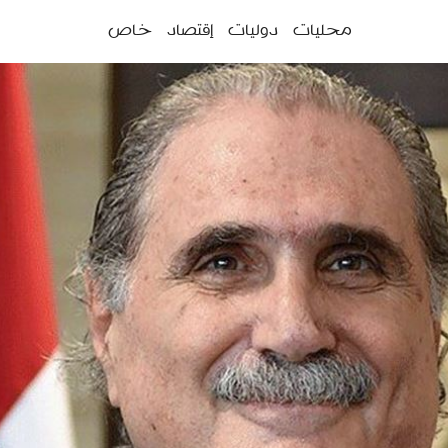
ئمة
محليات
دوليات
إقتصاد
خاص
سية