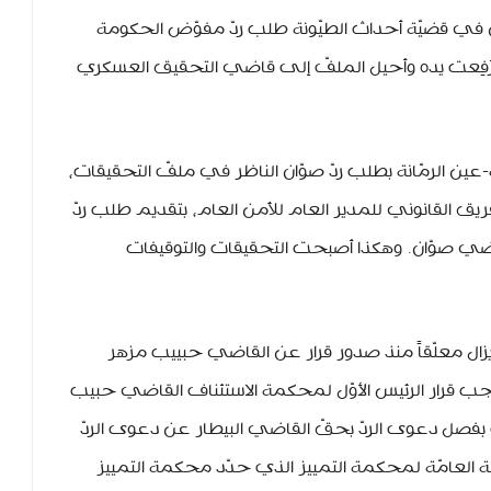
ن في قضيّة أحداث الطيّونة طلب ردّ مفوّض الحكومة
رُفِعت يده وأحيل الملفّ إلى قاضي التحقيق العسكري
-عين الرمّانة بطلب ردّ صوّان الناظر في ملفّ التحقيقات،
 القانوني للمدير العام للأمن العام، بتقديم طلب ردّ
اضي صوّان. وهكذا أصبحت التحقيقات والتوقيفات
ا يزال معلّقاً منذ صدور قرار عن القاضي حبييب مزهر
بموجب قرار الرئيس الأوّل لمحكمة الاستئناف القاضي حبيب
الذي قضى بفصل دعوى الردّ بحقّ القاضي البيطار عن دعوى الردّ
ئة العامّة لمحكمة التمييز الذي حدّد محكمة التمييز