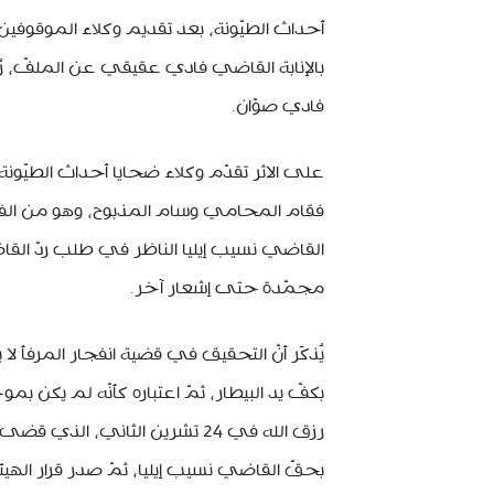
أحداث الطيّونة، بعد تقديم وكلاء الموقوفي
بالإنابة القاضي فادي عقيقي عن الملفّ، 
فادي صوّان.
على الاثر تقدّم وكلاء ضحايا أحداث الطيّونة
فقام المحامي وسام المذبوح، وهو من الفريق
القاضي نسيب إيليا الناظر في طلب ردّ الق
مجمّدة حتى إشعار آخر.
يُذكَر أنّ التحقيق في قضية انفجار المرفأ ل
بكفّ يد البيطار، ثمّ اعتباره كأنّه لم يكن 
رزق الله في 24 تشرين الثاني، 
بحقّ القاضي نسيب إيليا، ثمّ صدر قرار الهي