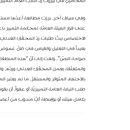
المحامين في بيروت ردّ النائب العامّ التم
وفي سياق آخر، برزت مطالعة أعدّها مستشار
على قرار الهيئة العامّة لمحكمة التمييز ب
الاختصاص ببتّ طلبات ردّ المحقّق العدلي، رأ
بعيداً في التعليل والقياس في ظلّ غموض 
صراحة النصّ”، ولفت إلى أنّ “هذه المنطقة 
والمتعلّقة بعمل المحقّق العدلي وردّه، وال
بالاجتهاد المتواتر والمستقرّ، ما لم يعتبر ال
طلب النيابة العامة التمييزيّة أو عفواً، أن
بكامل هيئته أو بواسطة أيّ مندوب من أعضائ
minbeirut