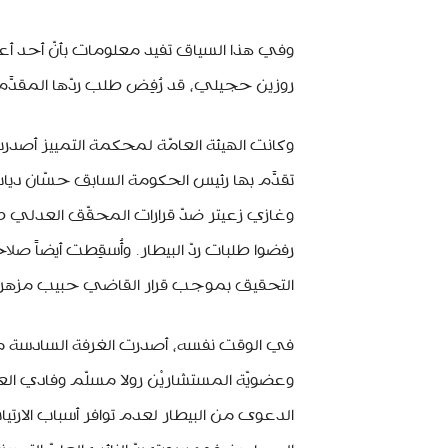
روزين حجيلي، قد رُفِض طلب ردّها المقدَّم 
وكانت الهيئة العامّة لمحكمة التمييز أصد
تقدَّم بها رئيس الحكومة السابق حسّان دي
وغازي زعيتر ضدّ قرارات المحقّق العدلي طا
رفضوا طلبات ردّ البيطار. وأُسقِطت أيضاً صلا
التحقيق بموجب قرار القاضي حبيب مزهر بكفّ يد الب
في الوقت نفسه، أصدرت الغرفة السادسة من 
وعضويّة المستشاريْن رولا مسلّم وفادي ال
الدعوى من البيطار لعدم توافر أسباب الارتيا