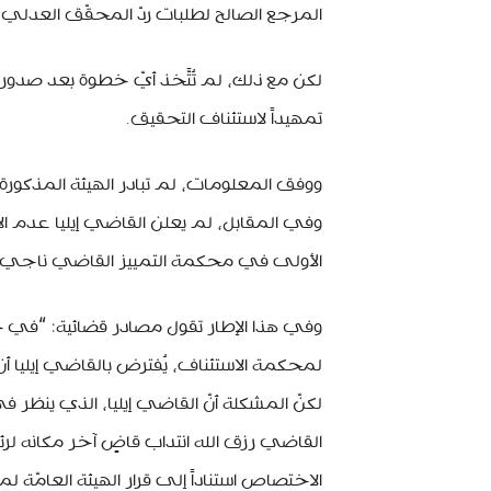
المرجع الصالح لطلبات ردّ المحقّق العدلي.
لكن مع ذلك، لم تُتَّخذ أيّ خطوة بعد صدور ق
تمهيداً لاستئناف التحقيق.
ووفق المعلومات، لم تبادر الهيئة المذكورة
وفي المقابل، لم يعلن القاضي إيليا عدم ال
الأولى في محكمة التمييز القاضي ناجي عيد 
وفي هذا الإطار تقول مصادر قضائية: “في حال 
لمحكمة الاستئناف، يُفترض بالقاضي إيليا أن
لكنّ المشكلة أنّ القاضي إيليا، الذي ينظر ف
الاختصاص استناداً إلى قرار الهيئة العامّة ل