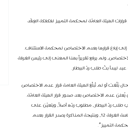
رارات الهيئة العامّة لمحكمة التمييز لفكفكة العِقَد
 إلى إبلاغ قرارها بعدم الاختصاص لمحكمة الاستئناف.
اختصاص، ولم يرفع تقريراً بهذا المعنى إلى رئيس الغرفة
ليبدأ بتّ طلب ردّ البيطار.
بَلَّغت أو لم تُبلِّغ الهيئة العامة قرار عدم الاختصاص
 يُعلن عدم الاختصاص بعد صدور قرار الهيئة العامّة.
ي طلب ردّ البيطار، مطلوب ردّه أصلاً، ويتعيّن على
القاضي رزق الله انتداب قاضٍ آخر مكانه لرئاسة الغرفة 12، وبنتيجة المذاكرة يصدر القرار بعدم
محكمة التمييز”.