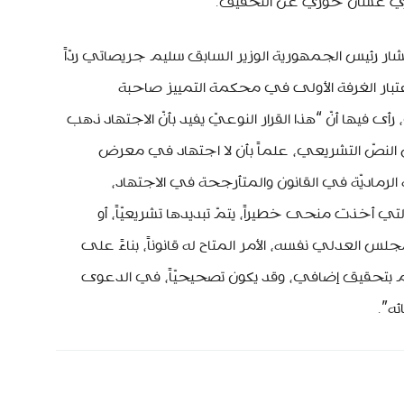
ييزي غسّان خوري عن التحقيق.
 رئيس الجمهورية الوزير السابق سليم جريصاتي ردّاً
اعتبار الغرفة الأولى في محكمة التمييز صاحبة
ى فيها أنّ “هذا القرار النوعيّ يفيد بأنّ الاجتهاد ذهب
النصّ التشريعي، علماً بأن لا اجتهاد في معرض
الرماديّة في القانون والمتأرجحة في الاجتهاد،
تي أخذت منحى خطيراً، يتمّ تبديدها تشريعيّاً، أو
مجلس العدلي نفسه، الأمر المتاح له قانوناً، بناءً على
 يقوم بتحقيق إضافي، وقد يكون تصحيحيّاً، في الدعوى
ه”.