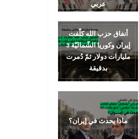
عربي
أنفاق حزب الله كلّفت
إيران وكوريا الشّماليّة 3
مليارات دولار ثمّ دُمرت
بدقيقة
ماذا يحدث في إيران؟