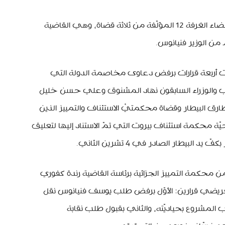
وفي هذا السياق تفيد معلومات بأنّ أحد أعضاء الغرفة 12 المؤلّفة من ثلاثة قضاة، وهي القاضية
من الوزير فنيانوس.
رت أربعة قرارات برفض دعاوى مخاصمة الدولة التي
اب والوزراء السابقون نهاد المشنوق وعلي حسن خليل
رق البيطار وقضاة محكمتيْ الاستئناف والتمييز الذين
حيّة محكمة استئناف بيروت التي تمّ الاستناد إليها لتعليق
يطار الصادر في 4 تشرين الثاني.
محكمة التمييز الجزائية برئاسة القاضية رندة كفوري
عريضي قرارين: الأوّل برفض طلب يوسف فنيانوس نقل
ب المشروع بحياديّته، والثاني بقبول طلب نقابة