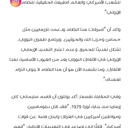
للشعب الأميركي والعالم الطبيعة الحقيقية للنظام
الإيراني”.
واكد أن “تصرفات هذا النظام ودعمه للإرهابيين مثل
حماس وحزب الله والحوثيين، وبرنامج طهران النووي،
تشكل تهديدًا للجميع، وعدم اعتبار التهديد الإرهابي
الإيراني في الاتفاق النووي يعد من العيوب الأساسية لهذا
الاتفاق، وما نشهده الآن هو أن هذا النظام لا ينوي التزام
تعهداته”.
وفي المقابلة نفسها، أكد بولتون أن قاسم سليماني كان
إرهابيا منذ بداية ثورة 1979، “فقد قتل دبلوماسيين
ومواطنين أميركيين في العراق ولبنان فضلا عن قوات
أميركية”، لافتًا إلى تصاعد في التهديدات الإيرانية: “إنهم