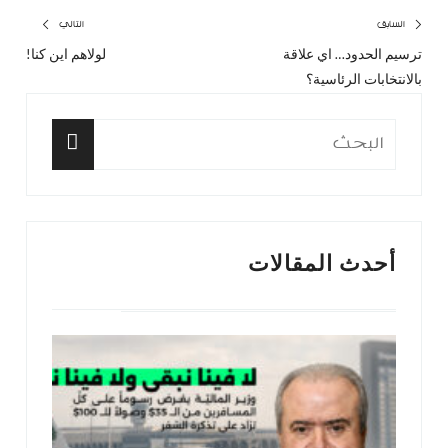
تصفّح
السابق
التالي
ترسيم الحدود… اي علاقة
لولاهم اين كنا!
المقال
المق
المقالات
بالانتخابات الرئاسية؟
السابق:
التا
البحث
عن:
البحث
أحدث المقالات