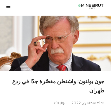
نتقل
لى
لمحتوى
جون بولتون: واشنطن مقصّرة جدًا في ردع
طهران
11 أغسطس، 2022
دوليات