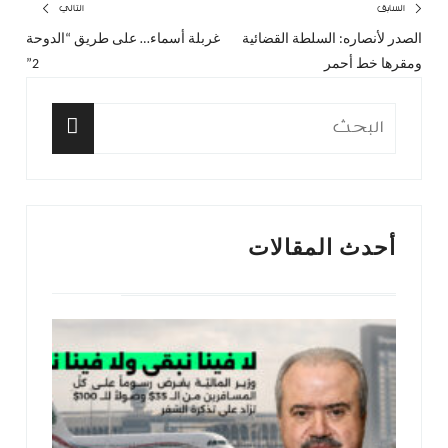
تصفّح
السابق
التالي
الصدر لأنصاره: السلطة القضائية
غربلة أسماء… على طريق “الدوحة
المقال
المق
المقالات
ومقرها خط أحمر
2”
السابق:
التا
البحث
عن:
البحث
أحدث المقالات