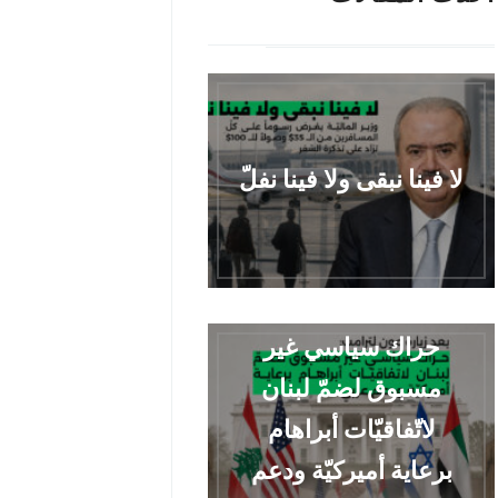
لا فينا نبقى ولا فينا نفلّ
حراك سياسي غير
مسبوق لضمّ لبنان
لاتّفاقيّات أبراهام
برعاية أميركيّة ودعم