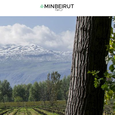
نتقل
القا
لى
الرئي
لمحتوى