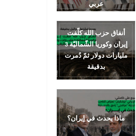
عربي
أنفاق حزب الله كلّفت
إيران وكوريا الشّماليّة 3
مليارات دولار ثمّ دُمرت
بدقيقة
ماذا يحدث في إيران؟