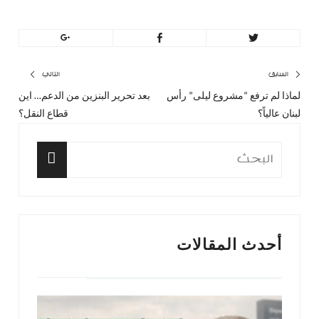
تصفّح
السابق
التالي
لماذا لم ترفع “مشروع ليلى” رأس
بعد تحرير البنزين من الدعم… اين
المقال
المق
المقالات
لبنان عالياً؟
قطاع النقل؟
السابق:
التا
البحث
عن:
البحث
أحدث المقالات