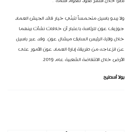
تطرأ خلال أشهر تعود لتعوّم اسمه”.
ولا يبدو باسيل متحمساً لتبنّي خيار قائد الجيش العماد
جوزيف عون للرئاسة باعتبار أن خلافات نشأت بينهما
خلال ولاية الرئيس السابق ميشال عون. وقد عبر باسيل
عن انزعاجه من طريقة إدارة العماد عون الأمور على
الأرض خلال الانتفاضة الشعبية عام 2019.
بولا أسطيح
minbeirut
https://minbeirut.com