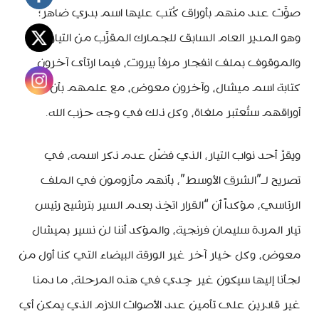
صوَّت عدد منهم بأوراق كُتب عليها اسم بدري ضاهر؛
وهو المدير العام السابق للجمارك المقرَّب من التيار
والموقوف بملف انفجار مرفأ بيروت، فيما ارتأى آخرون
كتابة اسم ميشال، وآخرون معوض، مع علمهم بأن
أوراقهم ستُعتبر ملغاة، وكل ذلك في وجه حزب الله.
ويقرّ أحد نواب التيار، الذي فضّل عدم ذكر اسمه، في
تصريح لـ”الشرق الأوسط”، بأنهم مأزومون في الملف
الرئاسي، مؤكداً أن “القرار اتخِذ بعدم السير بترشيح رئيس
تيار المردة سليمان فرنجية، والمؤكد أننا لن نسير بميشال
معوض، وكل خيار آخر غير الورقة البيضاء التي كنا أول من
لجأنا إليها سيكون غير جِدي في هذه المرحلة، ما دمنا
غير قادرين على تأمين عدد الأصوات اللازم الذي يمكن أي