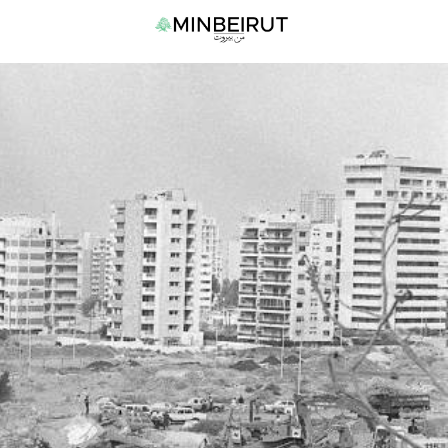
نتقل
القا
لى
الرئي
لمحتوى