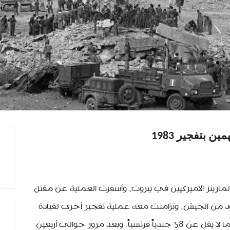
 بتفجير 1983
، فُجّر مقر جنود المارينز الأميركيين في بيروت، وأسفرت العملية عن مقتل
وجنود من الجيش، وتزامنت معه عملية تفجير أخرى لقيادة
كتيبة المظليين الفرنسية، والتي سقط فيها ما لا يقل عن 58 جندياً فرنسياً. وبعد مرور حوالى أربعين