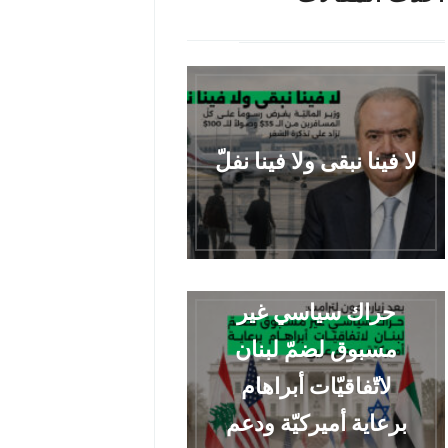
لا فينا نبقى ولا فينا نفلّ
حراك سياسي غير
مسبوق لضمّ لبنان
لاتّفاقيّات أبراهام
برعاية أميركيّة ودعم