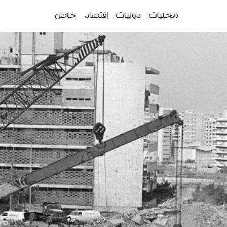
ئمة
محليات
دوليات
إقتصاد
خاص
سية