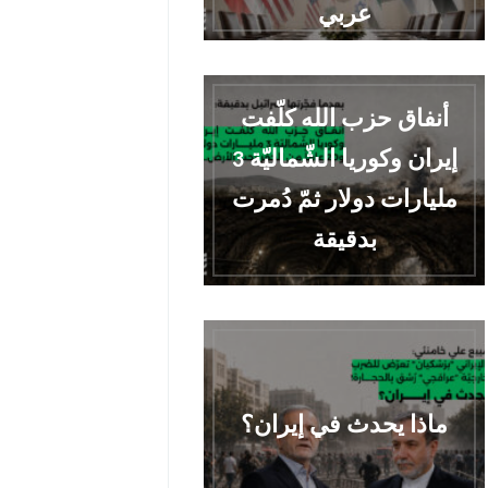
عربي
أنفاق حزب الله كلّفت
إيران وكوريا الشّماليّة 3
مليارات دولار ثمّ دُمرت
بدقيقة
ماذا يحدث في إيران؟