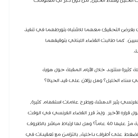
 الخليل وسناء الخليل، من دون ذكر أي معلومات
 بغرض التحقيق معهما للاشتباه بتورطهما في تنفيذ
سيين. كما طالبت القضاء اللبناني بتوقيفهما
ة.
ئلة كثيرة ستتردد خلال الأيام المقبلة حول هوية
ناء الخليل؟ وهل يزالان على قيد الحياة؟
لفرنسي يثير الدهشة ويطرح علامات استفهام كثيرة،
ول قراره الأخير. ولِمَ قرر القضاء الفرنسي في الوقت
الراهن أن يفتح تحقيقاً واسعاً حول حادثة أمنية مرّ عليها 40 عاماً؟ وهل لها ارتباط مباشر بالظروف
لة للضغط على أطراف داخلية، بالتزامن مع تعقيدات في