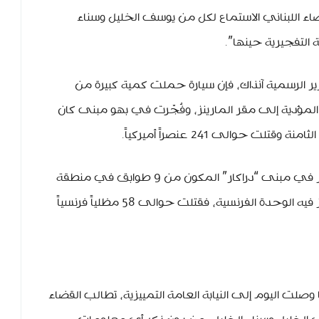
ضاء اللبناني الاستماع لكل من يوسف الخليل وسناء
 التفجيرية حينها”.
عام 1983، وحسب التقارير الرسمية آنذاك، فإن سيارة حملت كمية كبيرة من
المؤدية إلى مقر المارينز، وفُجّرت في بهو مبنى كان
ت حوالى 241 عنصراً أميركياً.
لتعود سيارة أخرى، بعد دقائق قليلة، وتنفجر في مبنى “دراكار” المكون من 9 طوابق في منطقة
الرملة البيضاء، وهو المقر الذي كانت تتمركز فيه الوحدة الفرنسية، فقتلت حوالى 58 مظلياً فرنسياً
صلت اليوم إلى النيابة العامة التمييزية، تطالب القضاء