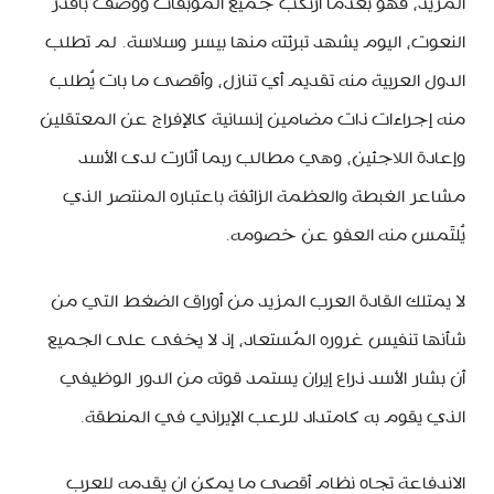
المزيد، فهو بعدما ارتكب جميع الموبقات ووُصف بأقذر
النعوت، اليوم يشهد تبرئته منها بيسر وسلاسة. لم تطلب
الدول العربية منه تقديم أي تنازل، وأقصى ما بات يُطلب
منه إجراءات ذات مضامين إنسانية كالإفراج عن المعتقلين
وإعادة اللاجئين، وهي مطالب ربما أثارت لدى الأسد
مشاعر الغبطة والعظمة الزائفة باعتباره المنتصر الذي
يُلتَمس منه العفو عن خصومه.
لا يمتلك القادة العرب المزيد من أوراق الضغط التي من
شأنها تنفيس غروره المُستعاد، إذ لا يخفى على الجميع
أن بشار الأسد ذراع إيران يستمد قوته من الدور الوظيفي
الذي يقوم به كامتداد للرعب الإيراني في المنطقة.
الاندفاعة تجاه نظام أقصى ما يمكن ان يقدمه للعرب