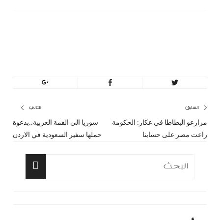
minbeirut
https://minbeirut.com
تصفّح
السابق
التالي
مزارعو البطاطا في عكار: الحكومة
سوريا الى القمة العربية..بدعوة
المقال
المق
المقالات
راعت مصر على حسابنا
حملها سفير السعودية في الاردن
السابق:
التا
البحث
عن:
البحث