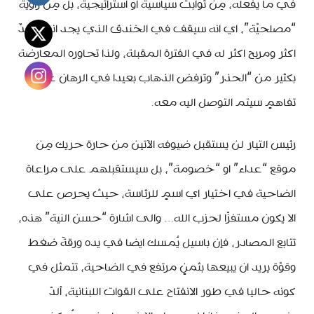
في ما يفعله، مِن ثوابت سياسية او استراتيجية، بل مِن زاوية
“مصلحيّة”، اي انه سيقف في الخندق الذي يجد انه مفيدٌ
اكثر ومربح اكثر له في الفترة المقبلة، ولذا تحاوره المعارضة
بكثير من “الحذر” وترفض الذهاب بعيدا في الرهان على
تفاهمٍ سيتم التوصل اليه معه.
رئيس التيار لن يستقبل ضيوفه الآتين من حارة حريك مِن
موقع “عداء” او “خصومة”، بل سيستقبلهم على مراعاة
الضاحية في اختيار اي اسمٍ للرئاسة، حيث يحرص على
الا يكون مستفزّا لحزب الله… والى اشارة “حسن النية” هذه،
تتابع المصادر، فإن باسيل يُمسك ايضا في يده ورقةَ ضغط
وقوّة يريد ان يبيعها بثمنٍ مرتفع في الضاحية، تتمثل في
كونه حاليا في طور الانفتاح على القوات اللبنانية، ألدّ