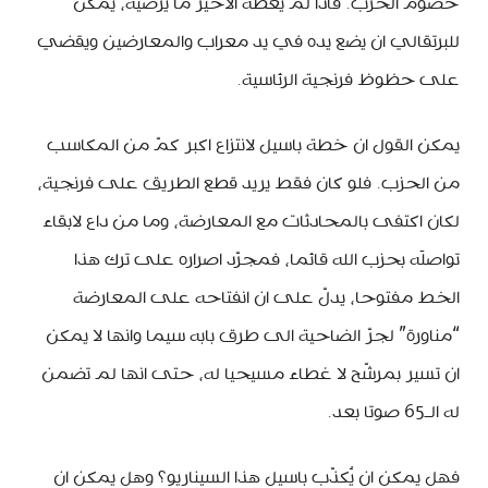
خصوم الحزب. فاذا لم يعطه الاخير ما يرضيه، يُمكن
للبرتقالي ان يضع يده في يد معراب والمعارضين ويقضي
على حظوظ فرنجية الرئاسية.
يمكن القول ان خطة باسيل لانتزاع اكبر كمّ من المكاسب
من الحزب. فلو كان فقط يريد قطع الطريق على فرنجية،
لكان اكتفى بالمحادثات مع المعارضة، وما من داع لابقاء
تواصلَه بحزب الله قائما، فمجرّد اصراره على ترك هذا
الخط مفتوحا، يدلّ على ان انفتاحه على المعارضة
“مناورة” لجرّ الضاحية الى طرق بابه سيما وانها لا يمكن
ان تسير بمرشّح لا غطاء مسيحيا له، حتى انها لم تضمن
له الـ65 صوتا بعد.
فهل يمكن ان يُكذّب باسيل هذا السيناريو؟ وهل يمكن ان