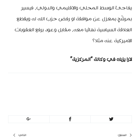
يفاجئ الوسط المحلي والاقليمي والدولي، فيسير
بمرشّحٍ بمعزل عن موافقة او رفض حزب الله له ويقطع
العلاقة السياسية نهائيا معه، مقابل وعود برفع العقوبات
الاميركية عنه مثلا؟
لارا يزبك في وكالة “المركزية”
minbeirut
https://minbeirut.com
تصفّح
السابق
التالي