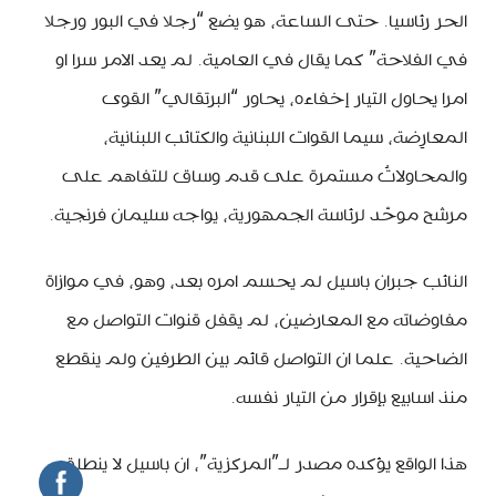
الحر رئاسيا. حتى الساعة، هو يضع “رجلا في البور ورجلا
في الفلاحة” كما يقال في العامية. لم يعد الامر سرا او
امرا يحاول التيار إخفاءه، يحاور “البرتقالي” القوى
المعارِضة، سيما القوات اللبنانية والكتائب اللبنانية،
والمحاولاتُ مستمرة على قدم وساق للتفاهم على
مرشح موحّد لرئاسة الجمهورية، يواجه سليمان فرنجية.
النائب جبران باسيل لم يحسم امره بعد، وهو، في موازاة
مفاوضاته مع المعارضين، لم يقفل قنوات التواصل مع
الضاحية. علما ان التواصل قائم بين الطرفين ولم ينقطع
منذ اسابيع بإقرار من التيار نفسه.
هذا الواقع يؤكده مصدر لـ”المركزية”، ان باسيل لا ينطلق