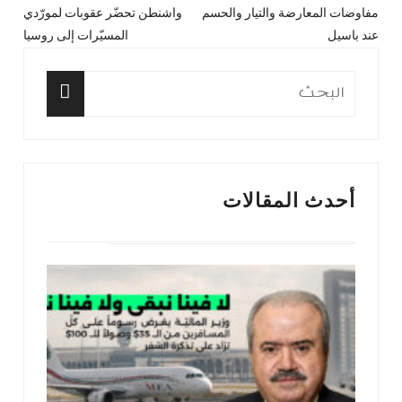
مفاوضات المعارضة والتيار والحسم
واشنطن تحضّر عقوبات لمورّدي
المقال
المق
المقالات
عند باسيل
المسيّرات إلى روسيا
السابق:
التا
البحث
عن:
البحث
أحدث المقالات