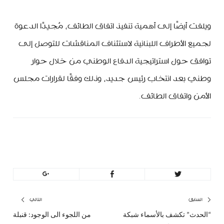
ويلفت أيضًا إلى أهمية تنفيذ اتفاق الطائف، مُجدِدًا الدعوة
لجميع الأطراف اللبنانية لاستئناف المناقشات للتوصل إلى
توافق حول استراتيجية الدفاع الوطني من خلال حوار
وطني بعد انتخاب رئيس جديد، وذلك وفقًا لقرارات مجلس
الأمن واتفاق الطائف.
MinBeirut
تصفّح
السابق
التالي
“الحدث” تكشف بالأسماء شبكة
من اللجوء الى الوجود: قنبلة
المقال
المق
المقالات