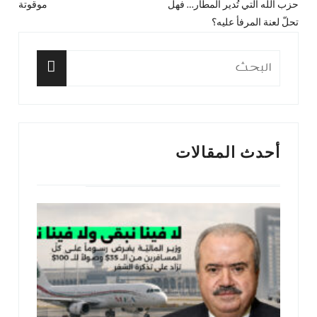
حزب الله التي تُدير المطار… فهل
موقوتة
السابق:
التا
تحلّ لعنة المرفأ عليه؟
البحث
عن:
البحث
أحدث المقالات