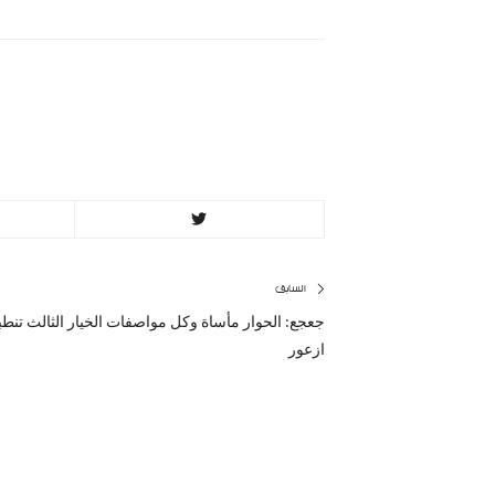
MinBeirut
تصفّح
السابق
جعجع: الحوار مأساة وكل مواصفات الخيار الثالث تنط
المقال
المقالات
ازعور
السابق: