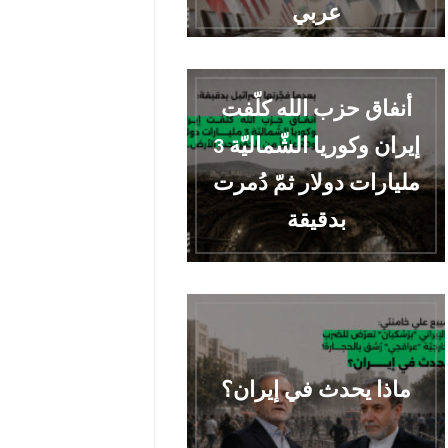
عربي
أنفاق حزب الله كلّفت
إيران وكوريا الشّماليّة 3
مليارات دولار ثمّ دُمرت
بدقيقة
ماذا يحدث في إيران؟