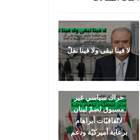
لا فينا نبقى ولا فينا نفلّ
حراك سياسي غير
مسبوق لضمّ لبنان
لاتّفاقيّات أبراهام
برعاية أميركيّة ودعم