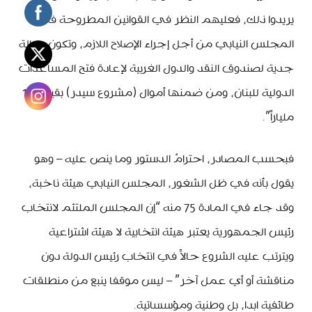
يريدوا ذلك، فعليهم النظر في القوانين المطروحة في
المجلس النيابي من أجل إجراء الإصلاح اللازم، وتكون رسالة
جدية لصندوق النقد والدول الغربية لإعادة فتح المساعدات
الدولية للبنان، ومن ضمنها أموال (مشروع سيدر) بقيمة 11
ملياراً”.
فبحسب المصادر، احترامُ الدستور وما ينص عليه – وهو
يقول بأنه في ظل الشغور، المجلس النيابي هيئة ناخبة،
وقد جاء في المادة 75 منه “إن المجلس الملتئم لانتخاب
رئيس الجمهورية يعتبر هيئة انتخابية لا هيئة اشتراعية
ويترتب عليه الشروع حالاً في انتخاب رئيس الدولة دون
مناقشة أو أي عمل آخر” – ليس موقفا ينبع من منطلقات
طائفية ابدا، بل وطنية ومؤسساتية.