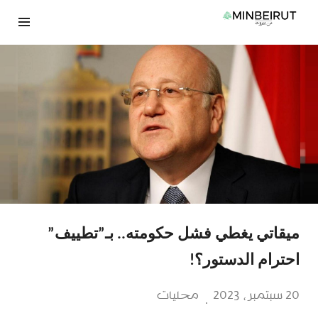
نتقل
لى
لمحتوى
ميقاتي يغطي فشل حكومته.. بـ”تطييف”
احترام الدستور؟!
20 سبتمبر، 2023
محليات