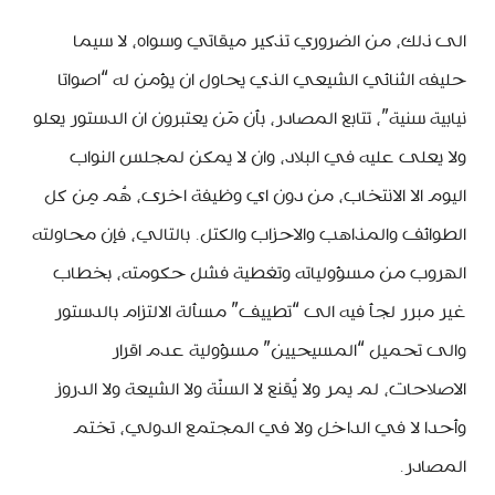
الى ذلك، من الضروري تذكير ميقاتي وسواه، لا سيما
حليفه الثنائي الشيعي الذي يحاول ان يؤمن له “اصواتا
نيابية سنية”، تتابع المصادر، بأن مَن يعتبرون ان الدستور يعلو
ولا يعلى عليه في البلاد، وان لا يمكن لمجلس النواب
اليوم الا الانتخاب، من دون اي وظيفة اخرى، هُم مِن كل
الطوائف والمذاهب والاحزاب والكتل. بالتالي، فإن محاولته
الهروب من مسؤولياته وتغطية فشل حكومته، بخطاب
غير مبرر لجأ فيه الى “تطييف” مسألة الالتزام بالدستور
والى تحميل “المسيحيين” مسؤولية عدم اقرار
الاصلاحات، لم يمر ولا يُقنع لا السنّة ولا الشيعة ولا الدروز
وأحدا لا في الداخل ولا في المجتمع الدولي، تختم
المصادر.