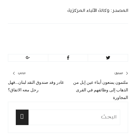
المصدر: وكالة الأنباء المركزية
MinBeirut
تصفّح
السابق
التالي
ملثمون يمنعون أبناء عين إبل من
غادر وفد صندوق النقد لبنان…فهل
المقال
المق
المقالات
الذهاب إلى وظائفهم في القرى
رحل معه الاتفاق؟
السابق:
التا
المجاورة
البحث
عن:
البحث