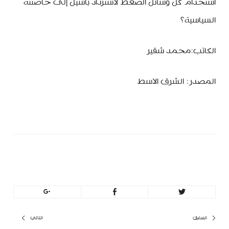
استخدام كل وسائل الضغط لاسترداد باسيل إلى حاضنته
السياسية؟
الكاتب:محمد شقير
المصدر: الشرق الاسط
MinBeirut
تصفّح
السابق
التالي