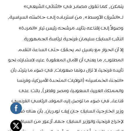
يتمكن، كما تقول مصادر في «الثنائي الشيعي»
لـ«الشرق الأوسط»، من استرداده إلى حاضنته السياسية،
وصولاً إلى إقناعه بتأييد مرشحه رئيس تيار «المردة»
النائب السابق سليمان فرنجية لرئاسة الجمهورية.
إلا أن الحوار مع باسيل لم يحقق حتى الساعة التقدم
المطلوب، ما يعني أن الآمال المعقودة عليه لاستدارته نحو
تأييده فرنجية لا تزال دونها صعوبات، في ضوء ما يتردّد بأن
«اللجنة الخماسية» (الولايات المتحدة الأميركية وفرنسا
والمملكة العربية السعودية ومصر وقطر)، باتت على
قناعة، في ضوء ما توصل إليه الموفد الرئاسي الفرنسي
وزير الخارجية السابق جان إيف لودريان، بأن هناك ضرورة
لإخراج فرنجية والوزير السابق جهاد أزعور من السباق