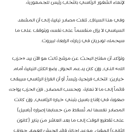
لإنهاء الشغور الرئاسي بانتخاب رئيس للجمهورية.
وفي هذا السياق، تلفت مصادر نيابية إلى أن المشهد
السياسي لا يزال منقسماً على نفسه ويتوقف على ما
سيحمله لودريان في زيارته الرابعة لبيروت.
وتؤكد أن مفتاح البحث عن مرشح ثالث هو الآن بيد «حزب
الله» الذي، وإن كان يدعم الحوار، يضع الكتل النيابية أمام
خيارين: انتخاب فرنجية رئيساً، أو أن الفراغ الرئاسي سيبقى
قائماً إلى ما لا نهاية. وبحسب المصادر، فإن الحزب يواجه
صعوبة في إقناع باسيل بتبني خياره الرئاسي، وإن كانت
المصادر نفسها لم تُسقط من حسابها إصراره (باسيل)
على تقطيع الوقت إلى ما بعد العاشر من يناير (كانون
الثاني) المقبل، موعد إحالة قائد الجيش العماد جوزف