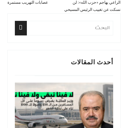
الراعي يهاجم «حزب الله»: لن
عصابات التهريب مستمرة
المقال
المق
المقالات
نسكت عن تغييب الرئيس المسيحي
السابق:
التا
البحث
عن:
البحث
أحدث المقالات