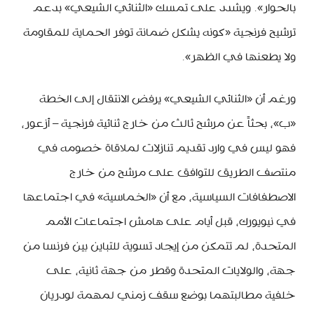
بالحوار». ويشدد على تمسك «الثنائي الشيعي» بدعم
ترشيح فرنجية «كونه يشكل ضمانة توفر الحماية للمقاومة
ولا يطعنها في الظهر».
ورغم أن «الثنائي الشيعي» يرفض الانتقال إلى الخطة
«ب»، بحثاً عن مرشح ثالث من خارج ثنائية فرنجية – أزعور،
فهو ليس في وارد تقديم تنازلات لملاقاة خصومه في
منتصف الطريق للتوافق على مرشح من خارج
الاصطفافات السياسية، مع أن «الخماسية» في اجتماعها
في نيويورك، قبل أيام على هامش اجتماعات الأمم
المتحدة، لم تتمكن من إيجاد تسوية للتباين بين فرنسا من
جهة، والولايات المتحدة وقطر من جهة ثانية، على
خلفية مطالبتهما بوضع سقف زمني لمهمة لودريان