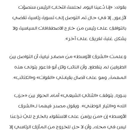
بقوله: «إذا دُعينا اليوم لجلسة انتخاب الرئيس سنصوّت
لأزعور، إلا في حال تم التوصل إلى تسوية رئاسية تقضي
بالتوافق على رئيس من خارج الاصطفافات السياسية ولا
يشكل غلبة لفريق على آخر».
وعلمت «الشرق الأوسط» من مصادر نيابية أن التواصل بين
الطرفين لم ينقطع، وأن النائب وائل أبو فاعور يتولى هذه
المهمة، وهو على اتصال بقيادتي «القوات» و«الكتائب».
بدوره، يتوقف «الثنائي الشيعي» أمام الحوار بين «حزب
الله» و«التيار الوطني». ويقول مصدر فيهما لـ«الشرق
الأوسط» إن «من يراهن على الاستقواء بالخارج لليّ ذراعنا
ليس في محله، وأن لا حل للخروج من المأزق الرئاسي إلا