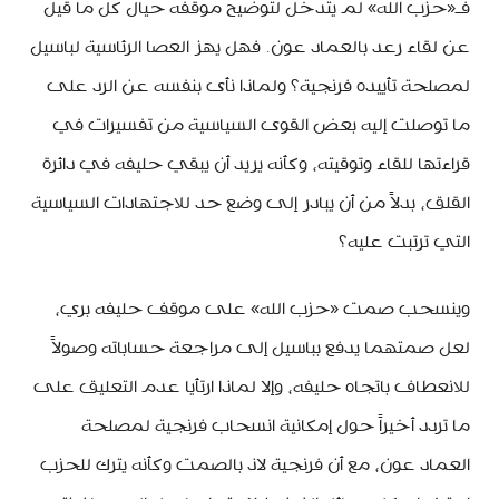
فـ«حزب الله» لم يتدخّل لتوضيح موقفه حيال كل ما قيل
عن لقاء رعد بالعماد عون. فهل يهز العصا الرئاسية لباسيل
لمصلحة تأييده فرنجية؟ ولماذا نأى بنفسه عن الرد على
ما توصلت إليه بعض القوى السياسية من تفسيرات في
قراءتها للقاء وتوقيته، وكأنه يريد أن يبقي حليفه في دائرة
القلق، بدلاً من أن يبادر إلى وضع حد للاجتهادات السياسية
التي ترتبت عليه؟
وينسحب صمت «حزب الله» على موقف حليفه بري،
لعل صمتهما يدفع بباسيل إلى مراجعة حساباته وصولاً
للانعطاف باتجاه حليفه، وإلا لماذا ارتأيا عدم التعليق على
ما تردد أخيراً حول إمكانية انسحاب فرنجية لمصلحة
العماد عون، مع أن فرنجية لاذ بالصمت وكأنه يترك للحزب