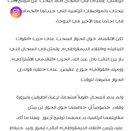
الرئاسي، إفساحاً في المجال أمام البحث عن مرشح ثالث
يتحلى بالمواصفات الرئاسية التي حددتها «الخماسية»
في اجتماعها الأخير في الدوحة.
لكن الانقسام حول الحوار انسحب على حزب «القوات
اللبنانية» و«اللقاء الديمقراطي»، وتمثل في السجال الذي
دار بين النائب بلال عبد الله، الحزب «التقدمي الاشتراكي»،
وزميله «القواتي» جورج عقيص، على خلفية قوله إن
الحوار مضيعة للوقت.
ولم يدم السجال طويلاً استجابة لرغبة الطرفين بضرورة
وقفه، خصوصاً أن خلافهما حول الحوار لن يبدّل
مقاربتهما الرئاسية بدعمهما ترشيح أزعور. وهذا ما أكد
عليه رئيس «اللقاء الديمقراطي» النائب تيمور وليد جنبلاط