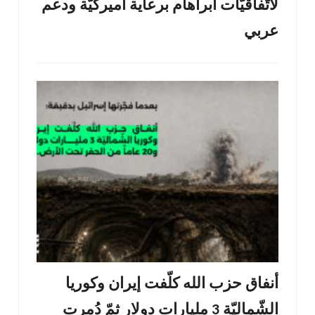
لاتّفاقيّات أبراهام برعاية أميركيّة ودعم
عربي
أنفاق حزب الله كلّفت إيران وكوريا
الشّماليّة 3 مليارات دولار ثمّ دُمرت