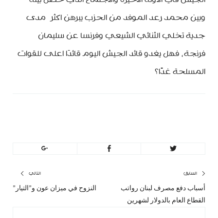
الجيش في الاونة الاخيرة والاجتماع الذي حصل بينه
وبين محمد رعد الموفد من الحزب يبرهن اكثر مدى
جدية تخلي الثنائي الشيعي وفرنسا عن سليمان
فرنجة، فهل يغدو قائد الجيش اليوم قائدَا اعلى للقوات
المسلحة غدًا؟
MinBeirut
تصفّح
السابق
التالي
أسباب دفع مصرف لبنان رواتب
النزوح في ميزان عون و”التيار”
المقال
المق
المقالات
القطاع العام بالدولار لشهرين
السابق:
التا