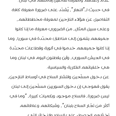
عدم رصدهم ومعرفة تفاصيل إقامتهم في لبنان.
في حديث لـ”النهار”، يُشدّد على ضرورة معرفة كافة
التفاصيل عن هؤلاء النازحين لمعرفة مخططاتهم،
وعلى سبيل المثال، من الضروري معرفة ما إذا كانوا
جميعهم ينتمون إلى مناطق محدّدة في سوريا، وما
إذا كانوا جميعهم خدموا في ألوية وقطاعات محدّدة
في الجيش السوري، وأين يقطنون اليوم في لبنان وما
هي خلفياتهم الفكرية والسياسية.
عن دخول مسلّحين وانتشار السلاح في أوساط النازحين،
يقول قهوجي إن دخول السوريين مسلّحين إلى لبنان
ليس ضرورة، فالسلاح موجود وبكميات كبيرة، “وما في
أكثر من تجّار السلاح بلبنان”، وشبكاتهم وعلاقاتهم
تخوّلهم الحصول على السلاح والذخائر التي