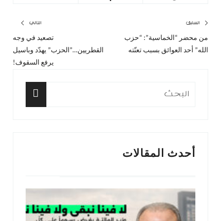
تصفّح
السابق
التالي
من محضر “الخماسية”: “حزب
تصعيد في وجه
المقال
المق
المقالات
الله” أحد العوائق بسبب تعنّته
القطريين…”الحزب” يهدّد وباسيل
السابق:
التا
يرفع السقوف!
البحث
عن:
البحث
أحدث المقالات