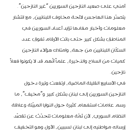
أمني على صعيد النازحين السوريين “غير النازحين”.
يتصدّر هذا الهاجس لائحة مخاوف اللبنانيين، مع انتشار
معلومات وأخبار مفادها تزايد أعداد السوريين في
المناطق بشكل كبير حتى باتت الأرقام تفوق عدد
السكّان اللبنانيين من جهة، وامتلاك هؤلاء النازحين
كميات من السلاح والذخيرة، علماً أنّهم قد لا يكونوا فعلاً
نازحين.
في الأسابيع القليلة الماضية، ارتفعت وتيرة دخول
النازحين السوريين إلى لبنان بشكل كبير و”مخيف”، ما
رسم علامات استفهام كثيرة حول النوايا المبيّتة وعلاقة
النظام السوري، لأن ثمّة معلومات تتحدّث عن تقصّد
إرساله مواطنيه إلى لبنان لسببين، الأول وهو التخفيف