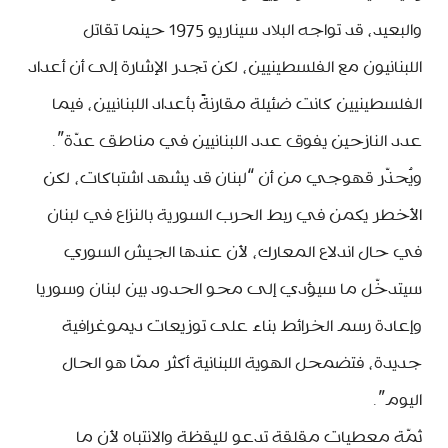
والبعيد، قد تواجه البلاد سيناريو 1975 حينما تقاتل
اللبنانيون مع الفلسطينيين، لكن تجدر الإشارة إلى أن أعداد
الفلسطينيين كانت ضئيلة مقارنةً بأعداد اللبنانيين، فيما
عدد النازحين يفوق عدد اللبنانيين في مناطق عدّة”.
ويُحذّر قهوجي من أن “لبنان قد يشهد اشتباكات، لكن
الأخطر يكمن في ربط الحرب السورية بالنزاع في لبنان
في حال اندلاع المعارك، لأن عندها الجيش السوري
سيتدخّل ما سيؤدي إلى محو الحدود بين لبنان وسوريا
وإعادة رسم الخرائط بناء على توزيعات ديموغرافية
جديدة، فتضمحل الهوية اللبنانية أكثر ممّا هو الحال
اليوم”.
ثمّة معطيات مقلقة تدعو لليقظة والانتباه لأن ما