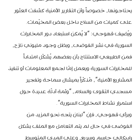
يحتاجونها، خصوصاً وأن التقارير الأمنية كشفت العثور
على كميات من السلاح داخل بعض المخيّمات.
ويُضيف قهوجي: “لا يُمكن استبعاد دور المخابرات
السورية في نشر الفوضى، وبظل وجود مليوني نازح،
فمن الطبيعي الاستنتاج بأن بعضهم يُشكّل امتداداً
للمخابرات السورية ويعمل إمّا لجمع المعلومات أو تنفيذ
المشاريع الأمنية”، مُذكّراً بميشال سماحة وتفجير
مسجدي التقوى والسلام، “وثمة أدلّة عديدة حول
استمرار نشاط المخابرات السورية”.
وبرأي قهوجي، فإن “لبنان يتجه نحو المزيد من
الفوضى في حال لم يتم التعامل مع الملف بشكل
راديكالي حاسم وسريع، وعلى المدى المتوسط