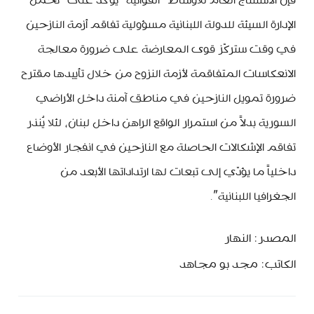
فإنّ الاستنتاج العام للأوساط “القواتية” يؤكّد على “تحمّل
الإدارة السيئة للدولة اللبنانية مسؤولية تفاقم أزمة النازحين
في وقت ستركّز قوى المعارضة على ضرورة معالجة
الانعكاسات المتفاقمة لأزمة النزوح من خلال تأييدها مقترح
ضرورة تمويل النازحين في مناطق آمنة داخل الأراضي
السورية بدلاً من استمرار الواقع الراهن داخل لبنان، لئلا يُنذر
تفاقم الإشكالات الحاصلة مع النازحين في انفجار الأوضاع
داخلياً ما يؤدّي إلى تبعات لها ارتداداتها الأبعد من
الجغرافيا اللبنانية”.
المصدر: النهار
الكاتب: مجد بو مجاهد