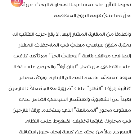
نحوها للتأثير على مساعيها المحاولة البحث عن أفق
حلّ تصاعديّ لأزمة النزوح المتفاقمة.
وانطلاقاً من المقاربة المشار إليها، لا يقرأ حزب الكتائب أنه
بمثابة مكوّن سياسي معنيّ في الملاحظات المشار
إليها في مواقف رئاسة “الوطنيّ الحرّ” مع تأكيد كتائبي
على الانطلاق من شعار “لبنان أولاً” والحرص على اتخاذ
موقف متقدّم خدمة للمصالح اللبنانية. وتؤكّد مصادر
كتائبية بارزة لـ”النهار” على “ضرورة معالجة ملفّ النازحين
بعيداً عن الشعبوية والاستثمار السياسي الظاهر على
مستوى محور “الممانعة” الذي يستخدم ورقة النازحين
في محاولة غايتها تخفيف الضغوط على النظام
السوري، بدلاً من بحثه عن كيفية إيجاد حلول استباقية