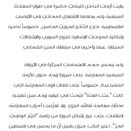
بقيت أزمات الداخل اللبنانيّ حاضرة في طوايا المعادلة
السياسية ولم يجعلها الاشتعال المحاذي في الأراضي
الفلسطينية خارج التأجّج الحراريّ الحاصل، خصوصاً لناحية
إشكالية الموجات الإضافية للنزوح السوري والإشكالات
المنبثقة عنها وآخرها في منطقة المتن الشمالي.
ولم ينحسر حجم الاهتمامات المركّزة في الأروقة
السياسية المعارضة على ضرورة إيجاد حلول للأزمة
المتصاعدة، خصوصاً على نطاق قوى المعارضة التي
كانت “عدّت العدّة” للبحث في كيفية إيجاد سبل تنفيذية
لخطّة معالجة تفاقُم النزوح. وإذ تعرّضت أحزاب المعارَضَة
لانتقادات على غرار إشكال الدورة من رئاسة “التيّار الوطنيّ
الحرّ”، اعتبر النائب جبران باسيل أنّ ما يحصل في فلسطين