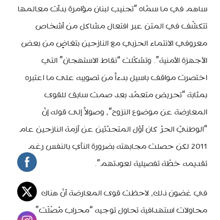
ساهم في ما سمّاه “تجنيب لبنان مؤامرة بدأت معالمها
تتكشّف في المتن عبر افتعال مشاكل من أشخاص
معروفي الانتماء الحزبي مع النازحين بتغاضٍ من بعض
الأجهزة الأمنية”. وتشكّلت “نقاط الاستهجان” التي
اختصرت مواقف باسيل بدءاً من تصويبه على ما اعتبره
بمثابة “تحريض متعمّد بعد صمت سابق للقوى
المعارضة عن موضوع النزوح”، وصولاً إلى قوله إنّ
“الوطنيّ الحرّ كان أوّل المتحدّثين عن أزمة النازحين عام
2011 لكن حصلت مجابهته بضرورة النأي بالنفس رغم
تقديمه خطّة تفصيلية لعودتهم”.
في غضون ذلك، لاحظت قوى المعارضة أنّ هناك
محاولات استهدافية تحاول توجيه “محراب مُصْلَت”