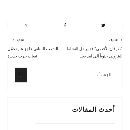
MinBeirut
تصفّح
السابق
التالي
“طوفان الأقصى” قد يرحل النشاط
الشعب اللبناني عاجز عن تحمّل
المقال
المق
المقالات
البترولي جنوباً الى امد بعيد
تبعات حرب جديدة
السابق:
التا
البحث
عن:
البحث
أحدث المقالات