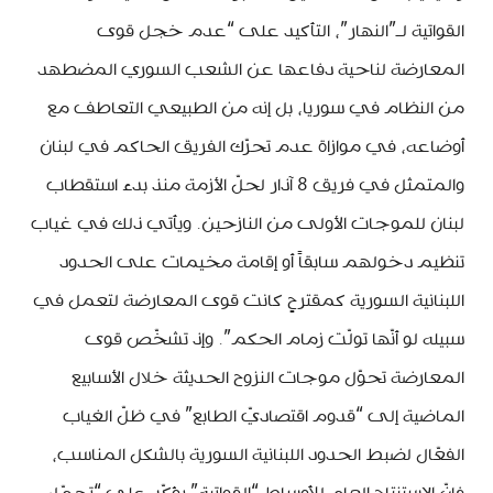
القواتية لـ”النهار”، التأكيد على “عدم خجل قوى
المعارضة لناحية دفاعها عن الشعب السوري المضطهد
من النظام في سوريا، بل إنه من الطبيعي التعاطف مع
أوضاعه، في موازاة عدم تحرّك الفريق الحاكم في لبنان
والمتمثل في فريق 8 آذار لحلّ الأزمة منذ بدء استقطاب
لبنان للموجات الأولى من النازحين. ويأتي ذلك في غياب
تنظيم دخولهم سابقاً أو إقامة مخيمات على الحدود
اللبنانية السورية كمقترحٍ كانت قوى المعارضة لتعمل في
سبيله لو أنّها تولّت زمام الحكم”. وإذ تشخّص قوى
المعارضة تحوّل موجات النزوح الحديثة خلال الأسابيع
الماضية إلى “قدوم اقتصاديّ الطابع” في ظلّ الغياب
الفعّال لضبط الحدود اللبنانية السورية بالشكل المناسب،