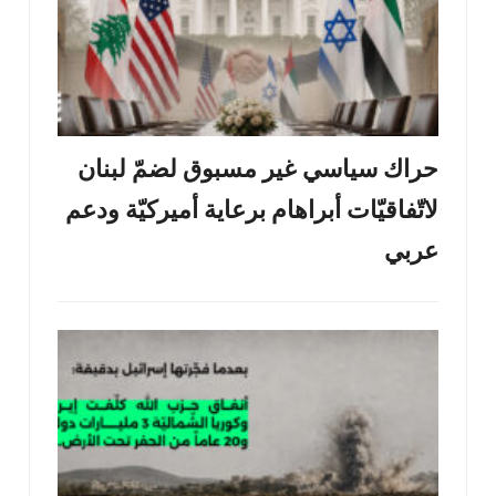
حراك سياسي غير مسبوق لضمّ لبنان
لاتّفاقيّات أبراهام برعاية أميركيّة ودعم
عربي