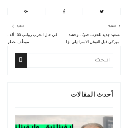
تصفّح
السابق
التالي
تصعيد جديد للحزب جنوبًا…وحشد
في حال الحرب رواتب 100 ألف
المقال
المق
المقالات
اميركي قبل التوغل الاسرائيلي برًا
موظّف بخطر
السابق:
التا
البحث
عن:
البحث
أحدث المقالات