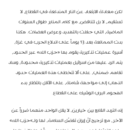
لكن معادلة الابتعاد عن النار المندلعة في القطاع، لا
تستقيم، لا بل تتناقض، مع كلام المنابر طوال السنوات
الماضية، التي حفلت بالتهديد وعرض العضلات. هكذا
بدت الممانعة بعد 13 يوماً على اندلاع الحرب في غزة،
أسيرة عمليات تذكيرية يقوم بها «حزب الله» عبر الحدود،
يتم الرد عليها من اسرائيل بعمليات تذكيرية محدودة، وساد
تفاهم ضمني، على ألا تتخطى هذه العمليات حدود
الذهاب إلى مواجهة شاملة، على الأقل بانتظار بدء
الهجوم البري الوشيك على القطاع.
إنه التردد القابع بين خيارين، لا يقل الواحد منهما ضرراً عن
الآخر، مع ترجيح أنّ إيران تفضّل السلامة، لها ولـ»حزب الله»