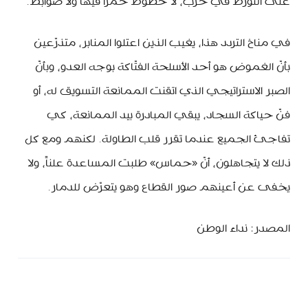
على التورّط في حرب، لا خطوط حمراً فيها ولا ضوابط.
في مناخ التردد هذا، يغيب الذين اعتلوا المنابر، متذرّعين
بأنّ الغموض هو أحد الأسلحة الفتّاكة بوجه العدو، وبأنّ
الصبر الاستراتيجي الذي اتقنت الممانعة التسويق له، أو
فنّ حياكة السجاد، يبقي المبادرة بيد الممانعة، كي
تفاجئ الجميع عندما تقرر قلب الطاولة. لكنهم ومع كل
ذلك لا يتجاهلون، أنّ «حماس» طلبت المساعدة علناً، ولا
يخفى عن أعينهم صور القطاع وهو يتعرّض للدمار.
المصدر: نداء الوطن
MinBeirut