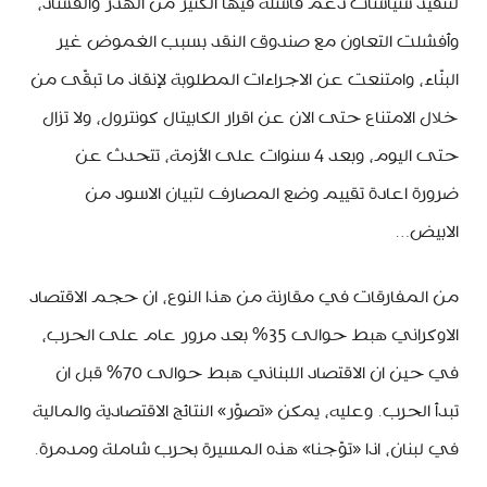
لتنفيذ سياسات دعم فاشلة فيها الكثير من الهدر والفساد،
وأفشلت التعاون مع صندوق النقد بسبب الغموض غير
البنّاء، وامتنعت عن الاجراءات المطلوبة لإنقاذ ما تبقّى من
خلال الامتناع حتى الان عن اقرار الكابيتال كونترول، ولا تزال
حتى اليوم، وبعد 4 سنوات على الأزمة، تتحدث عن
ضرورة اعادة تقييم وضع المصارف لتبيان الاسود من
الابيض…
من المفارقات في مقارنة من هذا النوع، ان حجم الاقتصاد
الاوكراني هبط حوالى 35% بعد مرور عام على الحرب،
في حين ان الاقتصاد اللبناني هبط حوالى 70% قبل ان
تبدأ الحرب. وعليه، يمكن «تصوّر» النتائج الاقتصادية والمالية
في لبنان، اذا «توّجنا» هذه المسيرة بحرب شاملة ومدمرة.