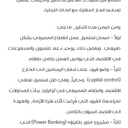
السمع قبل سنوات)، مجموعة تدابير واجراءات، يسهّل
تعدادها انجاز المقارنة مع الحالة اللبنانية.
ومن ضمن هذه التدابير، ما يلي:
اولاً – ضمان استمرار عمل القطاع المصرفي بشكل
طبيعي. وبفضل ذلك، يوجد دعم للتمويل والمدفوعات
في الاقتصاد الذي يواصل العمل بكامل طاقته.
ثانياً – وضع قيود على تدفق الرساميل الى الخارج
(capital control). وحالياً، وفي ظل استمرار تعافي
الاقتصاد والنظام المصرفي في أوكرانيا، بدأت المداولات
لمراجعة القيود التي فُرِضت أثناء فترة الأزمة، والعودة
الى اقتصاد السوق بالكامل.
ثالثاً – مشروع «باور بانكينغ» (Power Banking) الذي