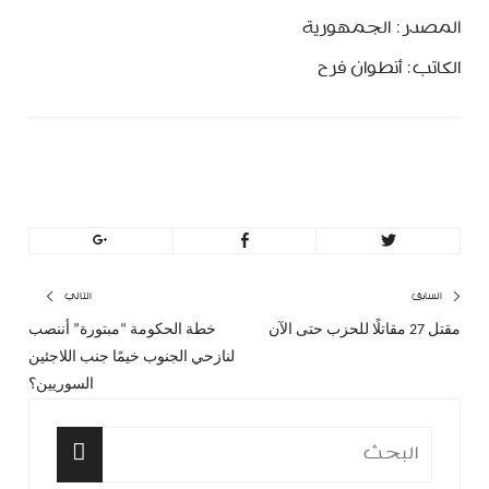
المصدر: الجمهورية
الكاتب: أنطوان فرح
MinBeirut
تصفّح
السابق
التالي
مقتل 27 مقاتلًا للحزب حتى الآن
خطة الحكومة “مبتورة” أننصب
المقال
المق
المقالات
لنازحي الجنوب خيمًا جنب اللاجئين
السابق:
التا
السوريين؟
البحث
عن: