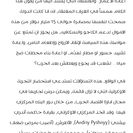
اعادة الاعمار. والفلسفة التي يستند اليها من يقول هذا
الكلام همساً في الغرف المغلقة، انه اذا كانت الدولة
سمحت لنفسها بمصادرة حوالى 15 مليار دولار من هذه
الاموال لدعم الكاجو والنسكافيه، هل يجوز ان تمتنع عن
مواصلة هذه السياسة لإنقاذ الارواح وإطعام الناس، واعادة
تشييد جسور او مطار تهدّم، او اعادة بناء محطات ضخ
مياه… لشعب قد يجوع ويعطش بعد الحرب؟
في الواقع، هذه التساؤلات تستدعي استحضار التجربة
الاوكرانية التي لا تزال قائمة، ويمكن درس تجاربها في
مجال ادارة اقتصاد الحرب، من خلال دور البنك المركزي
فيها. وقد اتخذ المركزي الاوكراني، بقيادة حاكمه أندري
بيشني (Andriy Pyshnyy)، الأطرش، (أصيب بمرض ضعف