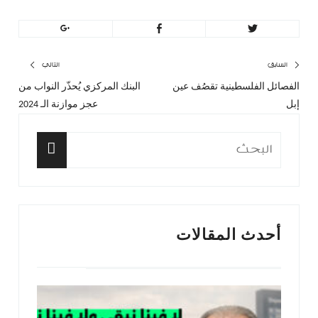
تصفّح
السابق
التالي
الفصائل الفلسطينية تقصُف عين
البنك المركزي يُحذّر النواب من
المقال
المق
المقالات
إبل
عجز موازنة الـ 2024
السابق:
التا
البحث
عن:
البحث
أحدث المقالات