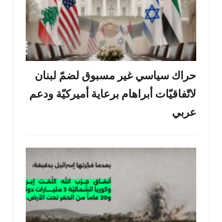
حراك سياسي غير مسبوق لضمّ لبنان
لاتّفاقيّات أبراهام برعاية أميركيّة ودعم
عربي