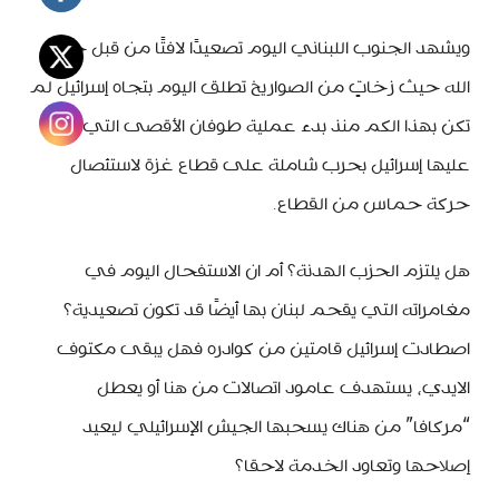
ويشهد الجنوب اللبناني اليوم تصعيدًا لافتًا من قبل حزب
الله حيث زخاتٍ من الصواريخ تطلق اليوم بتجاه إسرائيل لم
تكن بهذا الكم منذ بدء عملية طوفان الأقصى التي ردت
عليها إسرائيل بحرب شاملة على قطاع غزة لاستئصال
حركة حماس من القطاع.
هل يلتزم الحزب الهدنة؟ أم ان الاستفحال اليوم في
مغامراته التي يقحم لبنان بها أيضًا قد تكون تصعيدية؟
اصطادت إسرائيل قامتين من كوادره فهل يبقى مكتوف
الايدي، يستهدف عامود اتصالات من هنا أو يعطل
“مركافا” من هناك يسحبها الجيش الإسرائيلي ليعيد
إصلاحها وتعاود الخدمة لاحقا؟