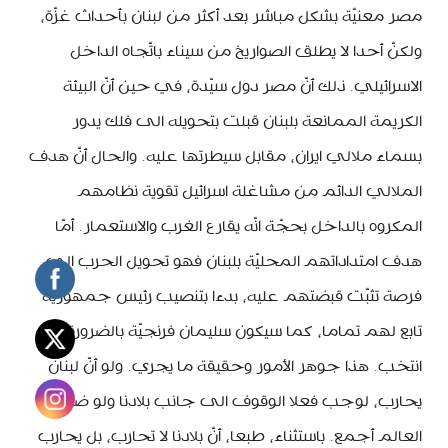
مصر معنيّة بشكل مباشر بعد أكثر من لبنان بأحداث غزّة،
ولكنّ أحدا لا يطلق الصواريخ من سيناء باتّجاه الداخل
الاسرائيلي. ذلك أنّ مصر دول سيّدة، في حين أنّ البيئة
الكريمة الممانعة بلبنان قبلت بتحويله الى فلك يدور
بسماء ملالي ايران، مقابل سيطرتها عليه. والحال أنّ هدف
الملالي الدائم من مشاغلة اسرائيل تقوية نظامهم
المكروه بالداخل بحجّة انّه يقارع الغرب والاستعمار. أمّا
هدف امتداداتهم المحليّة بلبنان فهو تحويل الحرب الى
فرصة تثبّت قبضتهم عليه، بدءا بتنصيب رئيس جمهوريّة
تابع لهم تماما، كما سيكون سليمان فرنجيّة بالضرورة لو
انتخب. هذا جوهر الأمور وحقيقة ما يجري. ولو أنّ لبنان
يحارب، لوجب فعلا الوقوف الى جانب بلادنا ولو ضدّ
العالم أجمع. باستثناء، طبعا، أنّ بلادنا لا تحارب، بل يحارب