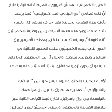
الحزب الخميني المسلّح ضروري بالمرحلة الحاليّة باعتبار
أنّ ذلك تضامن “مع اللبناني ضدّ الاسرائيلي” كما يزعم.
تأتي هذه النغمة الجديدة بعد خرافة سابقة كان باسيل
دأب على ترويجها مفادها أنّه يفصل بين وظيفة الخمينيّين
“المقاومة”، وسياساتهم بالداخل، بمعنى أنّه يميّز بين
الدور الذي يلعبه الخمينيّون على الحدود اللبنانيّة مع
اسرائيل، ودورهم ببيروت. والحال أنّ هذا المنطق، كما ذاك،
لا يعدو أن يكون تزويرا لحقائق لبنانيّة أساسيّة، هذه بعضها.
أوّلا، ما يجري بالجنوب اليوم ليس حربا بين “اللبناني
والاسرائيلي”، كما يزعم جبران باسيل، بل مواجهة
بالواسطة بين ايران واسرائيل، تقارع فيها الأولى الثانية عبر
بيادقها العديدة بالمنطقة، ومنهم خمينيّو لبنان. للتذكير: