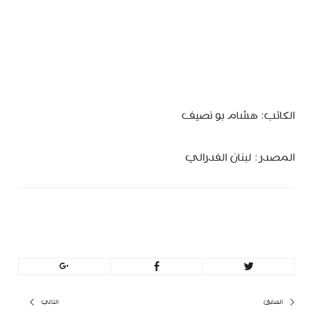
الكاتب: هشام بو نصيف
المصدر: لبنان الفدرالي
MinBeirut
تصفّح
السابق
التالي