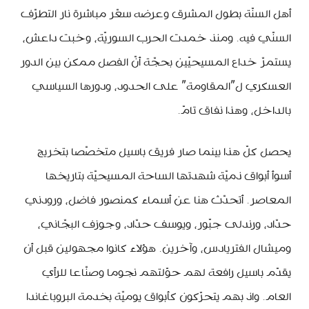
أهل السنّة بطول المشرق وعرضه سعّر مباشرة نار التطرّف
السنّي فيه. ومنذ خمدت الحرب السوريّة، وخبت داعش،
يستمرّ خداع المسيحيّين بحجّة أنّ الفصل ممكن بين الدور
العسكري ل”المقاومة” على الحدود، ودورها السياسي
بالداخل، وهذا نفاق تامّ.
يحصل كلّ هذا بينما صار فريق باسيل متخصّصا بتخريج
أسوأ أبواق ذميّة شهدتها الساحة المسيحيّة بتاريخها
المعاصر. أتحدّث هنا عن أسماء كمنصور فاضل، ورودني
حدّاد، ورندلى جبّور، ويوسف حدّاد، وجوزف البجّاني،
وميشال الفتريادس، وآخرين. هؤلاء كانوا مجهولين قبل أن
يقدّم باسيل رافعة لهم حوّلتهم نجوما وصنّاعا للرأي
العام. واذ بهم يتحرّكون كأبواق يوميّة بخدمة البروباغاندا