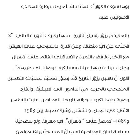
يوما سوى الكوارث المتناسلة، آخرها سيطرة الملالي
الأصوليّين عليه.
بالحقيقة، يزوّر باسيل التاريخ عندما يقترف التويت التالي: “لا
أتخلّى عن أيّ منطقة وعن قدرة المسيحي على العيش
مع الآخر، ونرفض النموذج الاسرائيلي القائم على الانعزال
وهل نسينا عنددما عزلنا نفسنا كيف وصلنا الى هزيمة”.
أقول انّ باسيل يزوّر التاريخ لأنّه يصوّر ضحيّة عمليّات التهجير
المنهجي بالحرب–من الدامور، الى العيشيّة، والقاع،
وصولا طبعا لكبرى جرائم تاريخنا المعاصر، عنيت التطهير
الاثني في الجبل، والشحّار، وشرق صيدا، بين 1983
و1985– كمصرّ على “الانعزال”. أي معرفة ولو سطحيّة
بسياسة لبنان المعاصرة تفيد بأنّ المسيحيّين اقتلعوا من