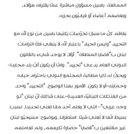
الممانعة. باسيل مسؤول مباشرة عمّا يقترفه هؤلاء،
وبعضهم أعضاء أو قياديّون بحزبه.
يفاقم كلّ ما سبق تخرّصات يكتبها باسيل من نوع أنّه مع
التحييد “وليس الحياد” باعتبار أنّه لا ينبغي فكّ التزامات
لبنان ب”قضايا المنطقة”. أوّلا، لا يوجد شيء بالقانون
الدولي العام يدعى “تحييد”. وامّا أن يكون أيّ بلد محايدا–
ويحقّ له تاليا مطالبة المجتمع الدولي باحترام حياده
وحمايته–أو لا يكون. الأمور بهذا الوضوح. “التحييد” واحد
من الفذلكات اللبنانيّة العديدة–على شاكلة أنّ لبنان “ذو
وجه عربي”– التي لا يعلم أحد ماذا تعني تحديدا، لسبب
بسيط انّها لا تعني شيئا. استطرادا، وبوضوح: مسيحيّو لبنان
غير مقتنعين ب”قضايا” حضارة تكرههم، ولم تعاملهم