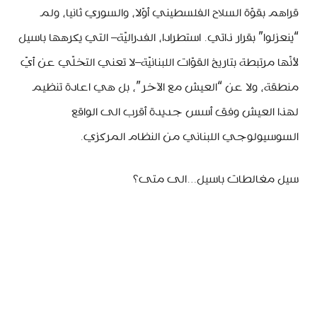
قراهم بقوّة السلاح الفلسطيني أوّلا، والسوري ثانيا، ولم
“ينعزلوا” بقرار ذاتي. استطرادا، الفدراليّة– التي يكرهها باسيل
لأنّها مرتبطة بتاريخ القوّات اللبنانيّة–لا تعني التخلّي عن أيّ
منطقة، ولا عن “العيش مع الآخر”، بل هي اعادة تنظيم
لهذا العيش وفق أسس جديدة أقرب الى الواقع
السوسيولوجي اللبناني من النظام المركزي.
سيل مغالطات باسيل…الى متى؟