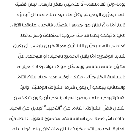
يوما–ولن تعاملهم–الّا كذميّين بعقر دارهم. لبنان قضيّة
المسيحيّين الوحيدة، وكلّ ما سوى ذلك مسائل أجنبيّة.
تاليا، أمّا وأنّ لبنان هو جوهر القضيّة، فالحياد عنوانها الأوّل،
كي لا تبقى بلادنا ساحة حروب المنطقة وصراعاتها.
تعاطي المسيحيّين اللبنانيّين مع الآخرين ينبغي أن يكون
شديد الوضوح: امّا يقبل الجميع بالحياد؛ أو فليحكم كلّ
مكوّن نفسه بنفسه، ويتحمّل هو لا سواه تبعات خياراته
بالسياسة الخارجيّة. وبشكل أوضح بعد: حياد لبنان التامّ
والنهائي ينبغي أن يكون شرط الشراكة الوطنيّة. والردّ
الاستراتيجي على رفض الحياد ينبغي أن يكون شكلا من
أشكال فضّ الشراكة. الكلام عن “التحييد” كبديل عن الحياد
نفاق تامّ، فضلا عن انّه استسلام مفضوح للهويّات الطائفيّة
العابرة للحدود، التي خرّبت لبنان منذ كان، ولم تجلب له