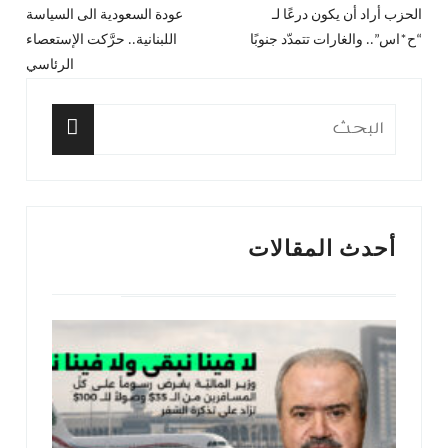
الحزب أراد أن يكون درعًا لـ
عودة السعودية الى السياسة
المقال
المق
المقالات
“ح*اس”.. والغارات تتمدّد جنوبًا
اللبنانية.. حرَّكت الإستعصاء
السابق:
التا
الرئاسي
البحث
عن:
البحث
أحدث المقالات