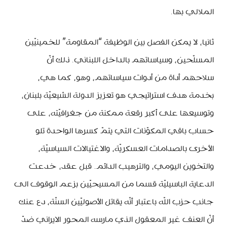
الملالي بها.
ثانيا، لا يمكن الفصل بين الوظيفة “المقاومة” للخمينيّين
المسلّحين، وسياساتهم بالداخل اللبناني. ذلك أنّ
سلاحهم أداة من أدوات سياساتهم، وهو، كما هي،
بخدمة هدف استراتيجي هو تعزيز الدولة الشيعيّة بلبنان،
وتوسيعها على أكبر رقعة ممكنة من جغرافيّته، على
حساب باقي المكوّنات التي يتمّ كسرها الواحدة تلو
الأخرى بالصدامات العسكريّة، والاغتيالات السياسيّة،
والتخوين اليومي، والترهيب الدائم. قبل عقد، خدعت
الدعاية الباسيليّة قسما من المسيحيّين بزعم الوقوف الى
جانب حزب اللّه باعتبار أنّه يقاتل الأصوليّين السنّة، دع عنك
أنّ العنف غير المعقول الذي مارسه المحور الايراني ضدّ