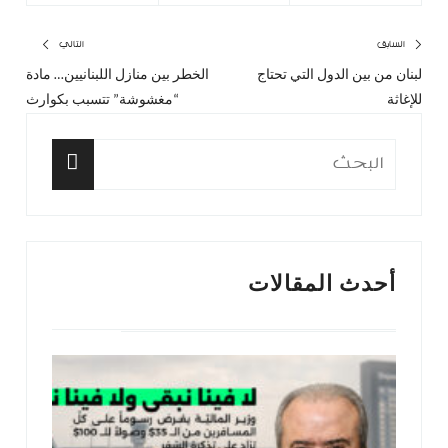
تصفّح
السابق
التالي
لبنان من بين الدول التي تحتاج
الخطر بين منازل اللبنانيين… مادة
المقال
المق
المقالات
للإغاثة
“مغشوشة” تتسبب بكوارث
السابق:
التا
البحث
عن:
البحث
أحدث المقالات