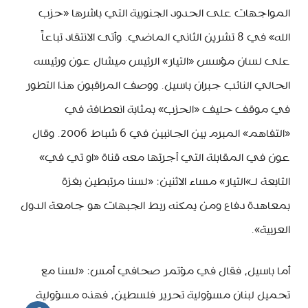
المواجهات على الحدود الجنوبية التي باشرها «حزب
الله» في 8 تشرين الثاني الماضي. وأتى الانتقاد تباعاً
على لسان مؤسس «التيار» الرئيس ميشال عون ورئيسه
الحالي النائب جبران باسيل. ووصف المراقبون هذا التطور
في موقف حليف «الحزب» بمثابة انعطافة في
«التفاهم» المبرم بين الجانبين في 6 شباط 2006. وقال
عون في المقابلة التي أجرتها معه قناة «او تي في»
التابعة لـ»التيار» مساء الاثنين: «لسنا مرتبطين بغزة
بمعاهدة دفاع ومن يمكنه ربط الجبهات هو جامعة الدول
العربية».
أما باسيل، فقال في مؤتمر صحافي أمس: «لسنا مع
تحميل لبنان مسؤولية تحرير فلسطين، فهذه مسؤولية