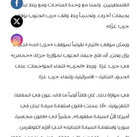
الفلسطينيين. ولسنا مع وحدة الساحات ومع ربط لبنان
بجبهات أخرى، وتحديداً ربط وقف حرب الجنوب بوقف
حرب غزّة».
ويمثل موقف «التيار» نقيضاً لموقف «حزب الله» الذي لا
يزال يعلن، أنه فتح جبهة الجنوب لمؤازرة حركة «حماس»
في حرب غزة. وربط «الحزب» انتهاء المواجهات على
الحدود اللبنانية – الاسرائيلية بإنتهاء حرب غزة.
في موازاة ذلك، كان لافتاً أيضاً ما قاله عون في المقابلة
التلفزيونية: «أنا عملت قانون استعادة سيادة لبنان في
أميركا لأنّ السيادة مفقودة»، مشيراً الى «قانون محاسبة
سوريا واستعادة السيادة اللبنانية» الذي أقرّه الكونغرس