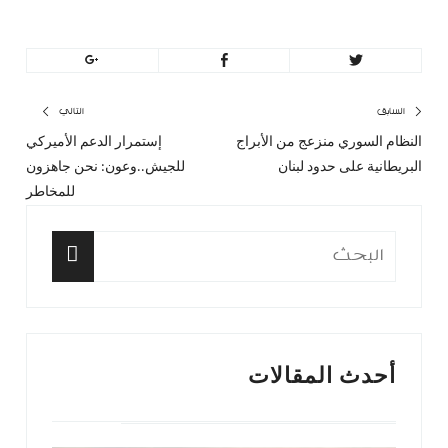
تصفّح
السابق
التالي
النظام السوري منزعج من الأبراج
إستمرار الدعم الأميركي
المقال
المق
المقالات
البريطانية على حدود لبنان
للجيش..وعون: نحن جاهزون
السابق:
التا
للمخاطر
البحث
عن:
البحث
أحدث المقالات