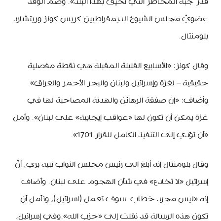
قدر جبه المخاطر التي تحيق بهذا البلد». وضم الوفد
عضويّ مجلس الشيوخ الديمقراطيين كريس كونز وريتشارد
بلومنتال.
وقال كونز: «الأسابيع القليلة المقبلة هي نقطة مفصلية
حقيقية – لغزة وإسرائيل ولبنان والبحر الأحمر والعراق».
وأضاف: «إن صفقة الرهائن والهدنة المصاحبة لها في
غزة يمكن أن تكون لها «عواقب إيجابية» على لبنان». وأمل
«أن تؤدي إلى التنفيذ الكامل للقرار 1701».
وقال بلومنتال إنه أبلغ الى رئيس مجلس النواب نبيه بري، أنّ
إسرائيل «لا تخادع» في شأن الهجوم على لبنان. وأضاف
إنه «ليس مجرد خطاب. سوف تعمل (اسرائيل)، ونأمل أن
تكون هذه الرسالة قد نقلت إلى «حزب الله».وفي إسرائيل،