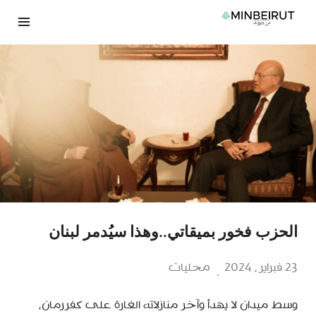
نتقل
لى
لمحتوى
الحزب فخور بميقاتي..وهذا سيُدمر لبنان
23 فبراير، 2024
محليات
وسط ميدان لا يهدأ وآخر منازلاته الغارة على كفررمان،