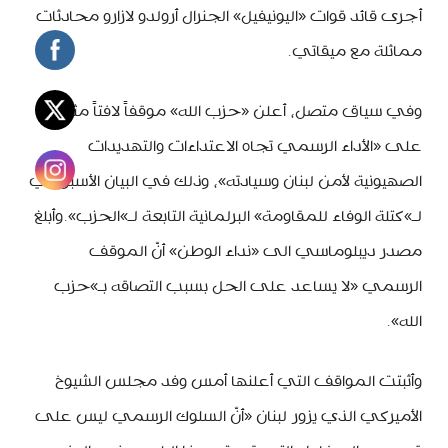
أجرى قائد قوات «اليونيفيل» الجنرال أرولدو لازارو محادثات
مماثلة مع ميقاتي.
وفي سياق متصل، أعلن «حزب الله» موقفاً لافتاً مثنياً
على «الأداء الرسمي تجاه الاعتداءات والتهديدات
الصهيونية لأمن لبنان وسيادته»، وذلك في البيان الأسبوعي
لـ»كتلة الوفاء للمقاومة» البرلمانية التابعة لـ»الحزب».وأبلغ
مصدر ديبلوماسي الى «نداء الوطن» أنّ الموقف
الرسمي «لا يساعد على الحل بسبب التصاقه بـ»حزب
الله».
وأثبتت المواقف التي أعلنها أمس وفد مجلس الشيوخ
الأميركي الذي يزور لبنان «أنّ السلوك الرسمي ليس على