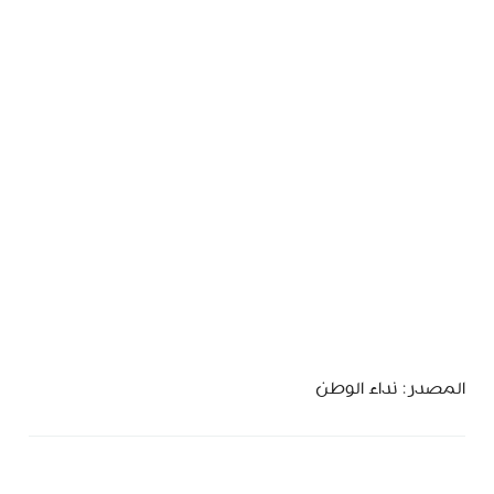
المصدر: نداء الوطن
MinBeirut