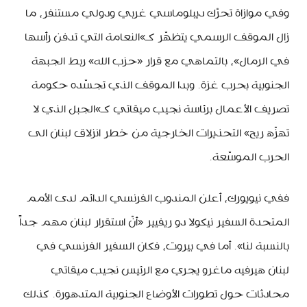
وفي موازاة تحرّك ديبلوماسي غربي ودولي مستنفر، ما
زال الموقف الرسمي يتظهّر كـ»النعامة التي تدفن رأسها
في الرمال»، بالتماهي مع قرار «حزب الله» ربط الجبهة
الجنوبية بحرب غزة. وبدا الموقف الذي تجسّده حكومة
تصريف الأعمال برئاسة نجيب ميقاتي كـ»الجبل الذي لا
تهزّه ريح» التحذيرات الخارجية من خطر انزلاق لبنان الى
الحرب الموسّعة.
ففي نيويورك، أعلن المندوب الفرنسي الدائم لدى الأمم
المتحدة السفير نيكولا دو ريفيير «أنّ استقرار لبنان مهم جداً
بالنسبة لنا». أما في بيروت، فكان السفير الفرنسي في
لبنان هيرفيه ماغرو يجري مع الرئيس نجيب ميقاتي
محادثات حول تطورات الأوضاع الجنوبية المتدهورة. كذلك