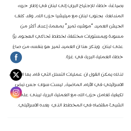
بصياغة خطة للإجتياح البري إلى لبنان في إطار حربه
المندلعة بجنوب لبنان مع ميليشيا حزب الله، وقد كلف
الجيش العميد “موشيه تمير” بمهمة إعداد أكثر من
مسودة وبمستويات مختلفة لخطط تحاكي الهجوم برًا
على لبنان. ويذكر هنا ان العميد تمير هو بنفسه من صاغ
خطة العملية البرية في غزة.
لذلك يمكن القول ان عمليات التسلل التي قام بها الجيش
الاسرائيلي في الأيام الماضية، ليست سوى جس نبض
لكيفية تعامل حزب الله مع العملية البرية ليبنى على
الشيئ مقتضاه في المخطط الذي يعده الاسرائيلي.
MinBeirut