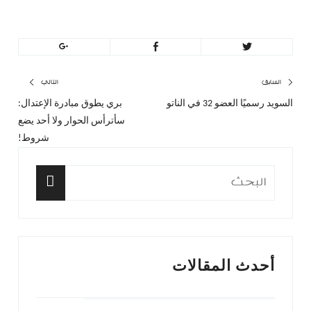
تصفّح
السابق
التالي
السويد رسميًا العضو 32 في الناتو
بري يطوق مبادرة الإعتدال:
المقال
المق
المقالات
سأترأس الحوار ولا أحد يضع
السابق:
التا
شروط!
البحث
عن:
البحث
أحدث المقالات