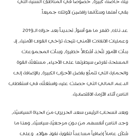
بيئة حاضنة كبيرة، خصوصاً في المناطق السنيّة التي
بقي أهلها وسكّانها رافضين لأولئك جميعاً.
عد ذلك، ظهر ما هو أسوأ، تحديداً بعد حراك الـ2019
وعمليات الانفلات الأمني نتيجة تراخي القوى الأمنية، إذ
بدأت الأمور تتّخذ أشكالاً خطيرة، وبدأت المجموعات
المسلحة تفرض سيطرتها على الأحياء، مستغلّة القوة
والحماية التي تتمتّع بفضل الأحزاب الكبيرة، بالإضافة إلى
الدعم المالي التي حصلت عليه واستغلّته في استقطاب
الناس أثناء الأزمة الاقتصادية.
وبعد انسحاب الرئيس سعد الحريري من الحياة السياسيّة،
وجد الناس أنفسهم من دون مرجعيّة سياسيّة، وهذا ما
شكّل عاملاً إضافياً مساعداً لتقوية نفوذ هؤلاء. وعلى