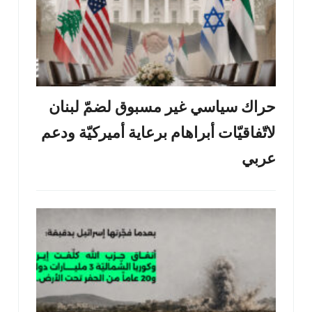
حراك سياسي غير مسبوق لضمّ لبنان
لاتّفاقيّات أبراهام برعاية أميركيّة ودعم
عربي