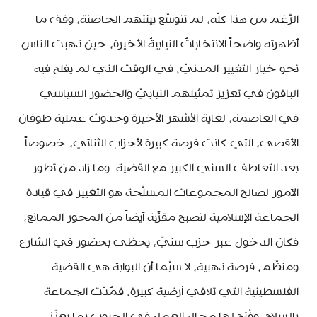
الرّغم من هذا كلّه، لم تتوسّع بيئتهم الحاضنة، وفق ما
أظهرته واضحاً الانتخاباتُ النيابيةُ الأخيرة، حين ذهبت الناس
نحو خيار التغيير المدنيّ، في الوقت الذي لم يفلح فيه
الباقون في تعزيز تمثيلهم النيابيّ والحضور السياسي
في العاصمة، لغاية الأشهر الأخيرة وحدوث عملية طوفان
الأقصى، التي كانت فرصة كبيرة لأحزاب الثنائي، خصوصاً
بعد التعاطف السني الكبير مع القضية. وما زاد من تطور
الأمور لصالح المجموعات المسلّحة هو التغيير في قيادة
الجماعة الإسلامية لتصبح مقرَّبة أيضاً من المحور الممانع،
فكان الدخول عبر حزب سنيّ، يحظى بحضور في الشارع
ومنظّم، فرصة ذهبية، لا سيّما أن البوابة هي القضية
الفلسطينية التي تلاقي أرضية كبيرة، فمُدّت الجماعة
بالسلاح، وفُتح لها مجال العمل في الجنوب بما يعزّز