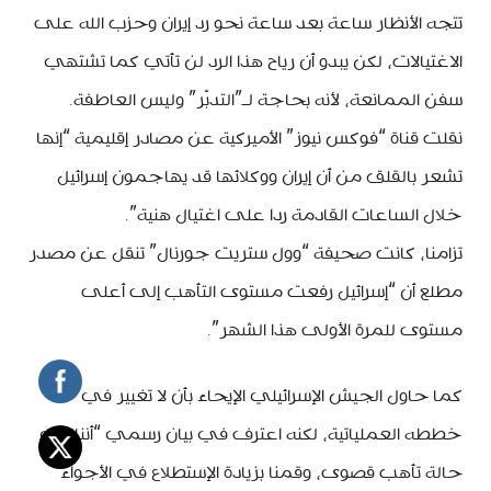
تتجه الأنظار ساعة بعد ساعة نحو رد إيران وحزب الله على
الاغتيالات، لكن يبدو أن رياح هذا الرد لن تأتي كما تشتهي
سفن الممانعة، لأنه بحاجة لـ”التدبّر” وليس العاطفة.
نقلت قناة “فوكس نيوز” الأميركية عن مصادر إقليمية “إنها
تشعر بالقلق من أن إيران ووكلائها قد يهاجمون إسرائيل
خلال الساعات القادمة ردا على اغتيال هنية”.
تزامنا، كانت صحيفة “وول ستريت جورنال” تنقل عن مصدر
مطلع أن “إسرائيل رفعت مستوى التأهب إلى أعلى
مستوى للمرة الأولى هذا الشهر”.
كما حاول الجيش الإسرائيلي الإيحاء بأن لا تغيير في
خططه العملياتية، لكنه اعترف في بيان رسمي “أننا في
حالة تأهب قصوى، وقمنا بزيادة الإستطلاع في الأجواء