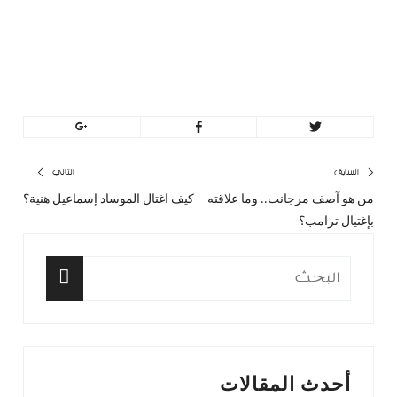
MinBeirut
تصفّح
السابق
التالي
من هو آصف مرجانت.. وما علاقته
كيف اغتال الموساد إسماعيل هنية؟
المقال
المق
المقالات
بإغتيال ترامب؟
السابق:
التا
البحث
عن:
البحث
أحدث المقالات