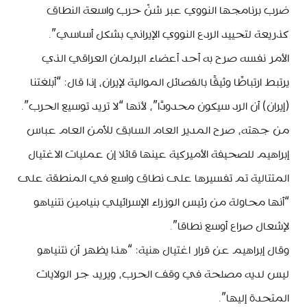
ضرب برنامجها النووي عبر شنّ حرب واسعة النطاق
كذريعة لتحييد الردع النووي الإيراني بشكل أساسي”.
الأمر نفسه صرح به أحد أعضاء البرلمان العراقي الذي
يرتبط ارتباطًا وثيقًا بالفصائل الموالية لإيران، إذا قال: “أبلغتنا
(إيران) أن الرد سيكون محدودًا”، لأنها “لا تريد توسيع الحرب”.
من جهته، صرح المدير العام السابق للأمن العام عباس
إبراهيم للصحيفة الأميركية عينها قائلا إن عمليات الاغتيال
المتتالية تم تفسيرها على نطاق واسع في المنطقة على
“أنها محاولة من رئيس الوزراء الإسرائيلي بنيامين نتنياهو
لإشعال صراع أوسع نطاقا”.
وقال إبراهيم عن قرار اغتيال هنية: “هذا يظهر أن نتنياهو
ليس لديه مصلحة في وقف الحرب، ويريد جر الولايات
المتحدة إليها”.