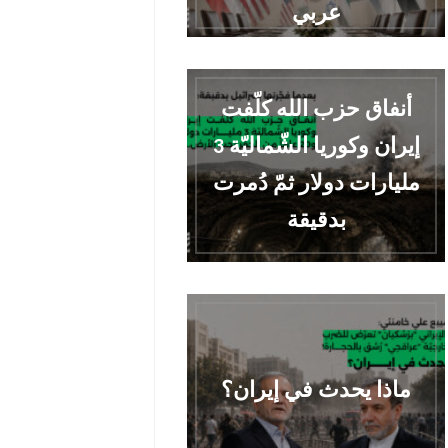
عربي
أنفاق حزب الله كلّفت
إيران وكوريا الشّماليّة 3
مليارات دولار ثمّ دُمرت
بدقيقة
ماذا يحدث في إيران؟