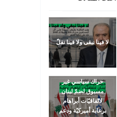
لا فينا نبقى ولا فينا نفلّ
حراك سياسي غير
مسبوق لضمّ لبنان
لاتّفاقيّات أبراهام
برعاية أميركيّة ودعم