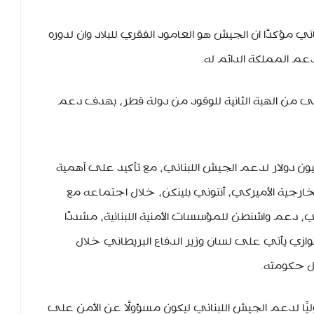
ي مؤكدًا ان الجيش هو العامود الفقري للبلاد وان لدوره
م المملكة الدائم له.
ولى من الهبة الثانية للوقود من دولة قطر، بهدف دعم
ؤتمر باريس الأخير، جُمعت 200 مليون دولار لدعم الجيش اللبناني، مع تأكيد على أهمية
لخارجية الأميركي، أنتوني بلينكن، خلال اجتماعه مع
دعم واشنطن للمؤسسات الأمنية اللبنانية، مشددًا
لجيش في تنفيذ القرار 1701، وبالتوازي يأتي على لسان وزير الدفاع البريطاني خلال
ل حكومته.
ليًا لدعم الجيش اللبناني ليكون مسؤولًا عن الأمن على