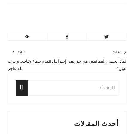
MinBeirut
تصفّح
السابق
التالي
لماذا يخشى الممانعون من جوزيف
إسرائيل تتقدم ببطء وثبات.. وحزب
المقال
المق
المقالات
عون؟
الله عاجز
السابق:
التا
البحث
عن:
البحث
أحدث المقالات