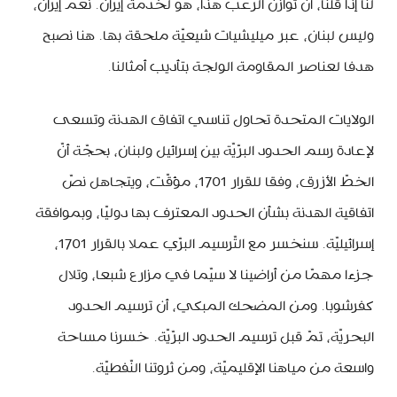
لنا إذا قلنا، أنّ توازن الرّعب هذا، هو لخدمة إيران. نعم إيران،
وليس لبنان، عبر ميليشيات شيعيّة ملحقة بها. هنا نصبح
هدفا لعناصر المقاومة الولجة بتأديب أمثالنا.
الولايات المتحدة تحاول تناسي اتفاق الهدنة وتسعى
لإعادة رسم الحدود البرّيّة بين إسرائيل ولبنان، بحجّة أنّ
الخطّ الأزرق، وفقا للقرار 1701، مؤقّت، ويتجاهل نصّ
اتفاقية الهدنة بشأن الحدود المعترف بها دوليّا، وبموافقة
إسرائيليّة. سنخسر مع التّرسيم البرّي عملا بالقرار 1701،
جزءا مهمّا من أراضينا لا سيّما في مزارع شبعا، وتلال
كفرشوبا. ومن المضحك المبكي، أن ترسيم الحدود
البحريّة، تمّ قبل ترسيم الحدود البرّيّة. خسرنا مساحة
واسعة من مياهنا الإقليميّة، ومن ثروتنا النّفطيّة.