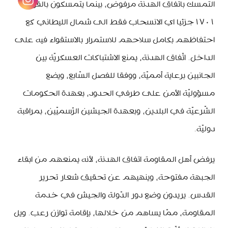
التمسك باتفاق الهدنة مرفوض، بينما يتمسكون بالقرار
١٧٠١جزئيا اي الانسحاب فقط الى شمال الليطاني كع
احتفاظهم بكامل سلاحهم للاستمرار بالاستقواء فيه على
الداخل. اتّفاق الهدنة، يمنع الاشتباكات العسكريّة بين
الجانبين برعاية أمميّة، ووفقا للفصل السّابع، ويضع
مسؤوليّة الأمن على طرفي الحدود، بعهدة الحكومات
الشّرعيّة في البلدين، وبعهدة الجيشين الرّسميّين، بمراقبة
دوليّة.
يرفض أهل المقاومة اتفاق الهدنة، لأنه يمنعهم من ابقاء
الجبهة مفتوحة، وينهيهم عن تحقيق شعار تحرير
القدس. يريدون وضع دور الدّولة والجيش في خدمة
المقاومة، ممّا يساهم من خلالها، بإقامة توازن رعب. ويل