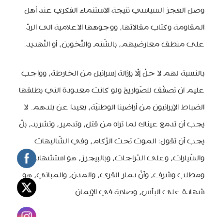
وصل العجز السياسي نتيجة الاستنماء الفكري عند أهل
المقاومة وكتاب مقالاتها، ووجوهها الاعلامية الى الردّ
على منطق معارضيهم، بالشّتم والتّخوين، أو التّهديد.
بالنسبة لهم لا حلّ إلّا بإزالة إسرائيل من الخارطة، وواجب
عليم ان تصفّق للصّواريخ ولو كانت معدودة التي يطلقها
الضباط الإيرانيون من أراضينا الوطنيّة، بعيدا عن بلدهم. لا
يجب أن تدمع عيناك لما تراه من قتل، وتدمير، وتشريد، بلّ
يجب أن تقول: الموت تحت الرّكام، وفي الشّاليهات
والسّيارات، وعلى الدّراجات، وبالبيجرز، هو استشهاد
ومطلب وشرف، وأنّ دمار القرى، والمدن، والمباني، هو
شهادة على البأس، وصلابة في الإيمان.