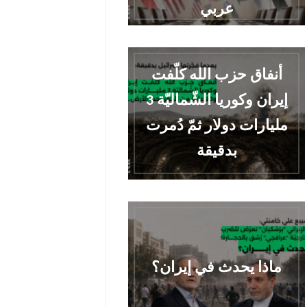
عربي
أنفاق حزب الله كلّفت
إيران وكوريا الشّماليّة 3
مليارات دولار ثمّ دُمرت
بدقيقة
ماذا يحدث في إيران؟