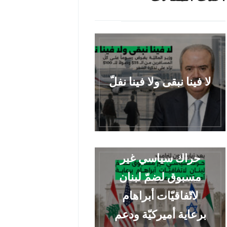
لا فينا نبقى ولا فينا نفلّ
حراك سياسي غير
مسبوق لضمّ لبنان
لاتّفاقيّات أبراهام
برعاية أميركيّة ودعم