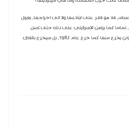
رة فلماذا كانت حرب المساندة وما هي مردوديتها؟
انه، فلا هو قادر على ابتلاعها ولا الى اخراجها، يعول
تماما كما يراهن الاسرائيلي على ذلك حتى تصل
مدرعاته الى بيروت بتغطية اوروبية اميركية ولن يخرج منها كما خرج عام 1982، بل سيخرج باتفاق