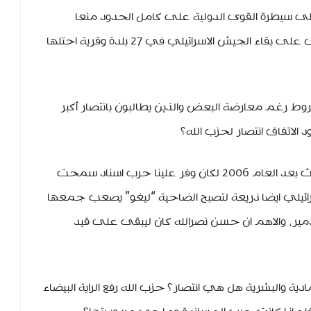
ى سيطرة القوى الدولية على كامل الحدود منعا
لتهريب السلاح مجددا الى الحزب، كما وافق على بقاء الجيش الاسرائيلي في 27 بلدة وقرية احتلها
وط رغم معارضة البعض والذين يطالبون بانتصار أكبر
لاتفاق انتصار لحزب الله؟
انتقال حزب الله الى شمال الليطاني لو حدث بعد العام 2006 لكان وفر علينا حرب اسناد سمحت
، كما اعطت الاسرائيلي ايضا ذريعة لتصبح الضاحية “ليغو” يصعب جمعها
تدمير، والاهم ان حسن نصرالله كان ليبقى على قيد
ية والبشرية هل هي انتصار؟ حزب الله رفع الراية البيضاء