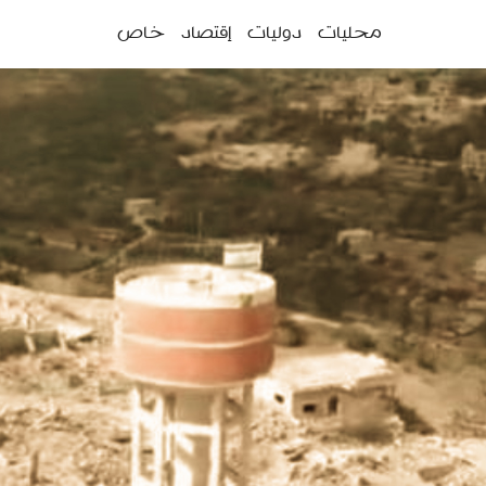
ئمة
محليات
دوليات
إقتصاد
خاص
سية