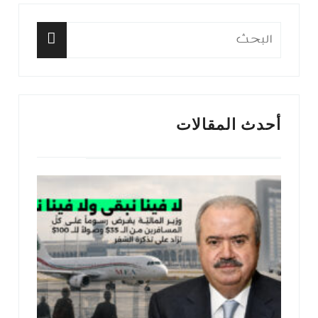
السابق:
التا
البحث
عن:
البحث
أحدث المقالات