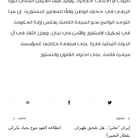
تأثيرات أو أجندات خارجية، ويعيد فيها الجيش اللبناني دوره
الريادي في حماية الوطن وفقًا للمعايير الدستورية. إن هذا
التوجه الواضح نحو السيادة الكاملة يعكس إرادة الحكومة
في تحقيق الاستقرار والأمن في لبنان، ويعزز الثقة في أن
الدولة اللبنانية قادرة على استعادة مكانتها كمؤسسة
سيادية قائمة على احترام القانون والدستور.
MinBeirut
تصفّح
السابق
التالي
إيران “تغلي”.. هل تلتحق طهران
انطلاقة العهد تتوج بحياد بكركي
المقال
المق
المقالات
بقطار التغيير؟