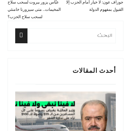
جوزاف عون: لا خيار أمام الحزب إلا
عبّاس يزور بيروت لسحب سلاح
المقال
المق
المقالات
القبول بمفهوم الدولة
المخيمات.. متى سيزورنا خامنئي
السابق:
التا
لسحب سلاح الحزب؟
البحث
عن:
البحث
أحدث المقالات