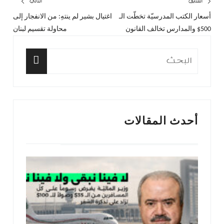
تصفّح
السابق
التالي
أسعار الكتب المدرسيّة تخطّت الـ
اغتيال بشير لم ينتهِ: من الانفجار إلى
المقال
المق
المقالات
500$ والمدارس تخالف القانون
محاولة تقسيم لبنان
السابق:
التا
البحث
عن:
البحث
أحدث المقالات