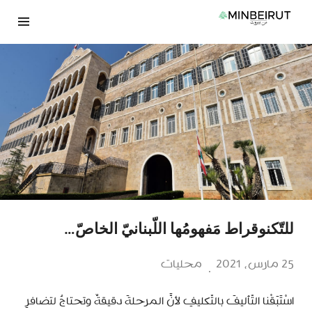
نتقل
لى
لمحتوى
للتّكنوقراط مَفهومُها اللّبنانيّ الخاصّ…
25 مارس، 2021
محليات
اسْتَبَقْنا التّأليفَ بالتّكليفِ لأنَّ المرحلةَ دقيقةٌ وتحتاجُ لتضافرِ