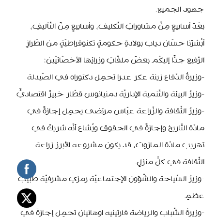
جهود الجميع.
بعْدَ أسابيعٍ مِنْ مشاوراتِ التّكليف، وأسابيعٍ مِنَ التّأليفِ،
أبْشَرَنا حسّان دياب بولادةِ حكومةٍ تكنوقراطيّةٍ من الطّرازِ
الرّفيع جدًّا إليكُم بعضَ ملفّاتِ وزرائِها الأخصّائيّين:
-وزيرةُ الدّفاع زينة عكر عدرا تحمِل دكتوراه في الصّيدلة
-وزيرُ البيئة والتّنمية الإداريّة دمنيانوس قطّار خبيرٌ اقتصاديٌّ
-وزيرُ الثّقافة والزّراعة عبّاس مرتضى يحمِل إجازةً في
مادّة التّاريخ وإجازةً في الحقوق ويُشاع أنّه شريكٌ في
تهريب مادّة المازوت، قد يكون مشروعه الأبرز زراعة
الثّقافة في كلِّ منزلٍ.
-وزيرُ السّياحة والشّؤون الإجتماعيّة رمزي مشرفيّة طبيبُ
عظمٍ
-وزيرةُ الشّباب والرياضة فارتينيه اوهانيان تحمِل إجازةً في