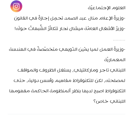
العلوم الإجتماعيّة
-وزيرةُ الإعلام منال عبد الصمد تحمِل إجازةً في القانون
-وزيرُ الأشغال العامّة ميشال نجار تتكاثَرُ الشُّبهاتُ حولَه!
………
-وزيرةُ العمل لميا يمّين الدّويهي متخصّصةٌ في الهندسة
المعماريّة
اللبناني تاجر وماركانتيلي، يستغل الظروف والمواقف
لمصلحته، لكن للتكنوقراط مفاهيم وأسس دولية، حتى
التكنوقراط اصبح لديها بنظر ألمنظومة الحاكمة مفهومها
اللبناني خاص؟
minbeirut