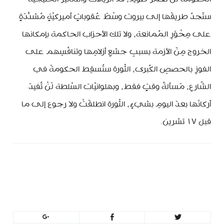
ستَجدُ طريقَها إلى بيروت وسْطَ عُقوباتٍ أميركيّةٍ مُشدَّدَةٍ
على مِحْوَرِ المُمانعة، ولا تلك الأحزاب الحاكمة بإمكانها
الخروج مِنَ الأزمة بسببِ جشعِ أزلامِها وتنافُسِهم على
الفوزِ بالحصصِ الكُبرى، الثّورة ستُسقِط الحكومةَ في
الشّارعِ، مَسألةُ وقتٍ فقط، وبهلوانيّات السّلطة لَنْ تُفيدَ
أركانَها بعدَ اليومِ بشيءٍ، الثّورة انطلقَتْ ولا رجوع إلى ما
قبل ١٧ تشرين.
minbeirut
https://minbeirut.com