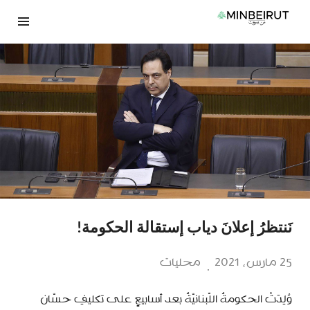
نتقل
لى
لمحتوى
نَنتظرُ إعلانَ دياب إستقالة الحكومة!
25 مارس، 2021
محليات
وُلِدَتْ الحكومةُ اللّبنانيّةُ بعد أسابيعٍ على تكليفِ حسّان