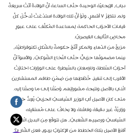
دياب، الإيجابيّة الوحيدة حتّى الساعة أنَّ الولادةَ أتَتْ سريعةً
ولم ننتظِرْ ٧ أشهرٍ، ولَوْ أنَّ تلك الولادة استدْعَتْ تَدخُّلَ كلَّ
قيادات الأحزاب الحاكمة لِمساعدة المُكلَّف على عبورِ
مخاضِ التّأليف القيصريّ.
مزيجٌ من الدّهاءِ والمكرِ أَنْتَجَ حكومةً بالشّكلِ تكنوقراطيّة،
بينما مضمونُها حزبيٌّ حتّى النّخاع الشّوكيّ، والأسوأ أنَّ
أحزابَ السّلطة وللإمعان بالسّيطرة على الوزارات اختارَتْ
الأقرب إلى تنفيذِ خُطَطِها مِن ضِمْنِ طاقم المستشارين
الّذي بالأصل ونتيجة مشوراتِهم وَصَلْنا إلى ما وصلْنا إليه.
متى كان الأصيل أي الوزير السّياسيّ الحزبيّ يُعِدُّ خططًا
وزاريّةً غير دقيقة وفاشلة ولا يخافُ على مُستقبِله
السّياسيّ ورصيدِه الشّعبيّ، هل نتوقّع مِن البديل الّذي
أقنعَ الأصيل بتلكَ الخطط من الإكتراثِ بردودِ فعل الشّارع؟