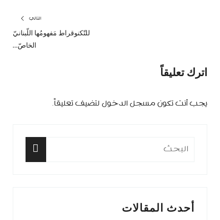
تصفّح
التالي
للتّكنوقراط مَفهومُها اللّبنانيّ
المق
المقالات
الخاصّ…
التا
اترك تعليقاً
يجب أنت تكون
مسجل الدخول
لتضيف تعليقاً.
البحث
عن:
البحث
أحدث المقالات