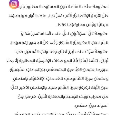
الحكومةُ حتّى السّاعة دونَ المستوى المطلوب، وفي
ظلِّ الأزمةِ الإقتصاديّةِ الّتي نمرُّ بها، على الثّوّارِ مواجهتِها
ميدانيًّا وليْس معارضتِها فقط.
حكومةٌ كلُّ المؤشّراتِ تدلُّ على أنّها استمرارٌ مُقنعٌ
للسّياساتِ الحكوميّةِ السّابقةِ رُغْمَ كلِّ الجهودِ لِتجميلِها،
حكومةٌ مرَّت على أبرزِ أطبّاءِ وصالوناتِ التّجميلِ في
لُبنان، لكنّها لَمْ تأخُذْ المواصفات الإقليميّة المطلوبة إلّا بعدَ
عبورِها امتحان الضّاحيةِ المتخصِّصِ بالإنتماءاتِ السّياسيّةِ
وامتحان ميرنا الشّالوحي للخدماتِ الإنتخابيّة، وامتحان
عين التّينة لزكزكةِ ميرنا الشّالوحي، والإمتحان الأخير لكلٍّ
من معراب وبيت الوسط والمختارة الّذينَ خرجوا مِنَ
المولد دونَ حمّص.
الحكومةُ لَنْ تُعمِّرَ طويلًا، فلا الرّيالات والدّنانير الخليجيّة