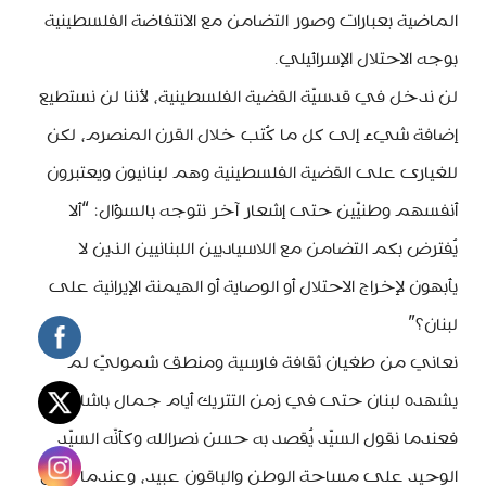
الماضية بعبارات وصور التضامن مع الانتفاضة الفلسطينية
بوجه الاحتلال الإسرائيلي.
لن ندخل في قدسيّة القضية الفلسطينية، لأننا لن نستطيع
إضافة شيء إلى كل ما كُتب خلال القرن المنصرم، لكن
للغيارى على القضية الفلسطينية وهم لبنانيون ويعتبرون
أنفسهم وطنيّين حتى إشعار آخر نتوجه بالسؤال: “ألا
يُفترض بكم التضامن مع اللاسياديين اللبنانيين الذين لا
يأبهون لإخراج الاحتلال أو الوصاية أو الهيمنة الإيرانية على
لبنان؟”
نعاني من طغيان ثقافة فارسية ومنطق شموليّ لم
يشهده لبنان حتى في زمن التتريك أيام جمال باشا.
فعندما نقول السيّد يُقصد به حسن نصرالله وكأنّه السيّد
الوحيد على مساحة الوطن والباقون عبيد، وعندما نقول