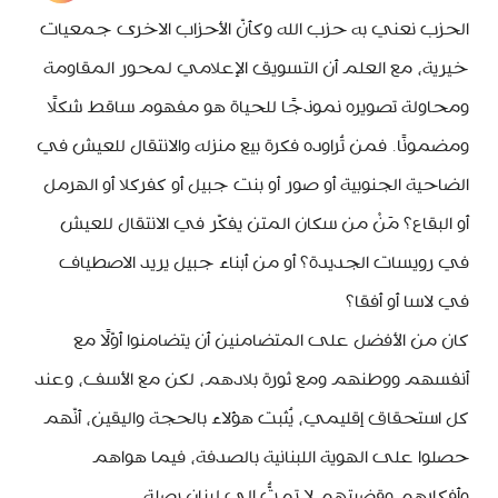
الحزب نعني به حزب الله وكأنّ الأحزاب الاخرى جمعيات
خيرية، مع العلم أن التسويق الإعلامي لمحور المقاومة
ومحاولة تصويره نموذجًا للحياة هو مفهوم ساقط شكلًا
ومضمونًا. فمن تُراوده فكرة بيع منزله والانتقال للعيش في
الضاحية الجنوبية أو صور أو بنت جبيل أو كفركلا أو الهرمل
أو البقاع؟ مَنْ من سكان المتن يفكّر في الانتقال للعيش
في رويسات الجديدة؟ أو من أبناء جبيل يريد الاصطياف
في لاسا أو أفقا؟
كان من الأفضل على المتضامنين أن يتضامنوا أوّلًا مع
أنفسهم ووطنهم ومع ثورة بلادهم، لكن مع الأسف، وعند
كل استحقاق إقليمي، يُثبت هؤلاء بالحجة واليقين، أنّهم
حصلوا على الهوية اللبنانية بالصدفة، فيما هواهم
وأفكارهم وقضيتهم لا تمتُّ إلى لبنان بصلة.