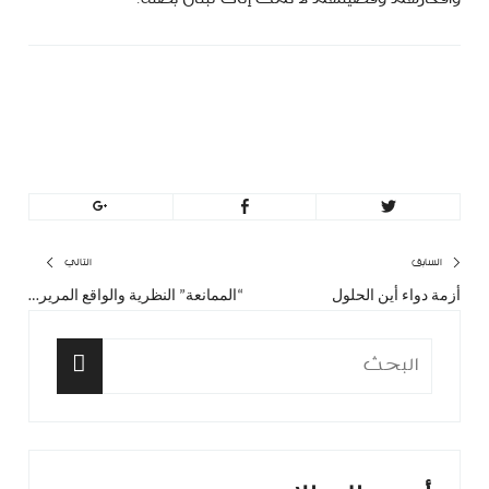
minbeirut
https://minbeirut.com
تصفّح
السابق
التالي
أزمة دواء أين الحلول
“الممانعة” النظرية والواقع المرير…
المقال
المق
المقالات
السابق:
التا
البحث
عن:
البحث