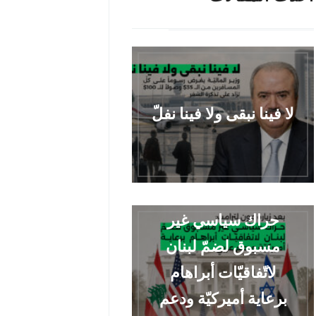
لا فينا نبقى ولا فينا نفلّ
حراك سياسي غير
مسبوق لضمّ لبنان
لاتّفاقيّات أبراهام
برعاية أميركيّة ودعم