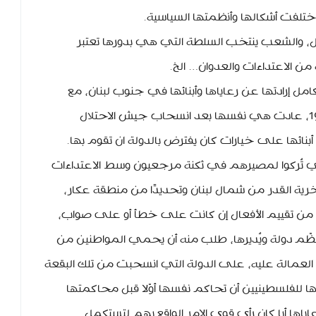
ختلفت أشكالها وأنظمتها السياسية.
ل، والشعب ينتخب السلطة التي هي بدورها تعتبر
الاعتداءات والعدوان… الخ.
امل إرادتها عن رعاياها وأبنائها في جنوب لبنان، مع
انطلاق الأحداث الدامية عشية 13 نيسان 1975، عادت هي نفسها بعد انسحاب جيش الاحتلال
ائها على خيارات كان يفترض بالدولة ان تقوم بها.
تُركوا لمصيرهم في ثكنة مرجعيون وسط الاعتداءات
رية القدر من شمال لبنان وتحديدًا من منطقة عكار،
 من تقييم الأفعال إن كانت على خطأ أو على صواب،
ظّم دولة ويُديرها، طلب منه أن يحمي المواطنين من
 العمالة عليه، على الدولة التي انسحبت من تلك البقعة
 للفلسطينيين أن تحاكم نفسها أوّلا قبل محاكمتها
عاياها أيا كان رأي قوى الامر الواقع بهم لتستكمل