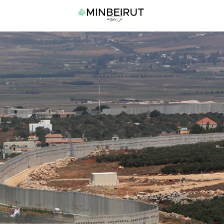
نتقل
القا
لى
الرئي
لمحتوى