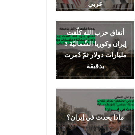
عربي
أنفاق حزب الله كلّفت
إيران وكوريا الشّماليّة 3
مليارات دولار ثمّ دُمرت
بدقيقة
ماذا يحدث في إيران؟