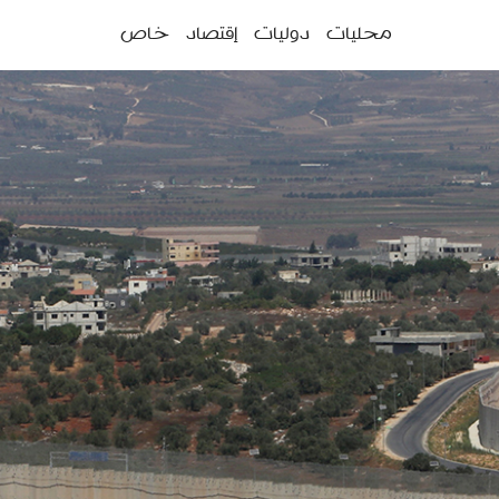
ئمة
محليات
دوليات
إقتصاد
خاص
سية