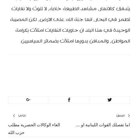
يتدفق كالانهار، مشاهد الطبيعة خلابة، لا تلوث ولا نفايات
تطمر في البحار، انها جنة الله على الارض، لكن المصيبة
الوحيدة في هذا البلد ان حاويات النفايات امتلأت بكرامة
المواطن، والمدافن بدورها امتلأت بضمائر السياسيين.
minbeirut
https://minbeirut.com
تصفّح
السابق
التالي
اما تفصلك القوات اللبنانية او ….
الغاء الوكالات الحصرية مطلب
المقال
المق
المقالات
حزب الله