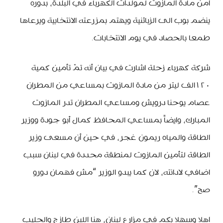
أمن مادة المازوت لمولدات الكهرباء في البلدة، بدوره
ينضم بوب الى الزبائنية ويهتم بمزرعته الانتخابية ويرعاها
طمعا بالحصاد في يوم الانتخابات.
شركة كهرباء زحلة اشارت في بيان أنه تمّ تأمين كمية
١٢٠الف ليتر من مادة المازوت بمساعي من المطران
عصام يوحنا درويش ومساعي المطران تدر المازوت
المبارك، وايضاً بمساعي المحافظ كمال أبو جودة ووزير
الطاقة والمياه ريمون غجر، في حين أن مسعى وزير
الطاقة لتأمين المازوت لمنطقة محددة في لبنان سبب
اضافي لادانته، لان كما يبدو الوزير “مش فهمان دورو
صح”.
اهلا وسهلا بكم في مزارع لبنان، هنا اللبن طازج والحليب