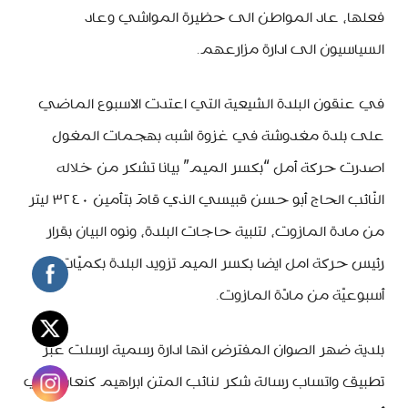
فعلها، عاد المواطن الى حظيرة المواشي وعاد
السياسيون الى ادارة مزارعهم.
في عنقون البلدة الشيعية التي اعتدت الاسبوع الماضي
على بلدة مغدوشة في غزوة اشبه بهجمات المغول
اصدرت حركة أمل “بكسر الميم” بيانا تشكر من خلاله
النّائب الحاج أبو حسن قبيسي الذي قامَ بتأمين ٣٢٤٠ ليتر
من مادة المازوت، لتلبية حاجات البلدة، ونوه البيان بقرار
رئيس حركة امل ايضا بكسر الميم تزويد البلدة بكميّات
أسبوعيّة من مادّة المازوت.
بلدية ضهر الصوان المفترض انها ادارة رسمية ارسلت عبر
تطبيق واتساب رسالة شكر لنائب المتن ابراهيم كنعان الذي