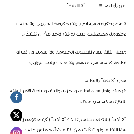
عن رأينا بها !!!! ……. “لااااا ثقة”
لا ثقة بحكومة ميقاتي، ولا بحكومة الحريري ولا حتى
بحكومة مصطفى أديب لو قدّر لإحداهنّ أن تتشكّل.
معيار الثقة ليس تقسيمة الحكومة ولا أسماء وزرائها أو
نظافة كفّهم من عدمه، ولا حتى بيانها الوزاري ..
هي “لا ثقة” بالنظام
بتركيبته وأطرافه وأقطابه و أحزابه وآلياته وسلطة الأمر الواقع
اللتي تحكم من خلاله …
“لا ثقة” بالنظام تنسحب الى “لا ثقة” بأي حكومة ينتجها
هذا النظام ولو شكّلت من ٢٤ ملاكاً يحملون على