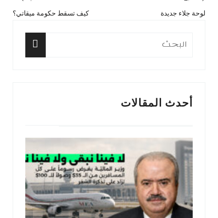
تصفّح
لوحة جلاء جديدة
كيف تسقط حكومة ميقاتي؟
المقال
المق
المقالات
السابق:
التا
البحث
عن:
البحث
أحدث المقالات