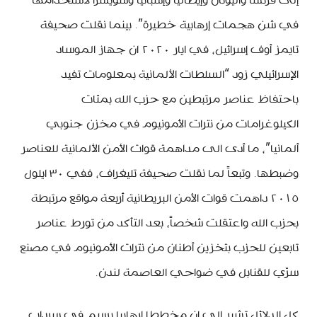
إلى فرنسا واليونان وإيطاليا وإسبانيا وسويسرا لاستخدامها
في شن هجمات إرهابية خطيرة”. بينما نقلت صحيفة
تايمز أوف إسرائيل، في ايار ٢٠٢٠ ان جهاز الموساد
الإسرائيلي زود “السلطات الألمانية بمعلومات تفيد
باحتفاظ عناصر مرتبطين مع حزب الله بمئات
الكيلوغرامات من نترات الأمونيوم في مخزن جنوبي
ألمانيا”، ما أدى الى مداهمة قوات الأمن الألمانية للعناصر
وضبطها. وتبعاً لما نقلت صحيفة تليغراف، ففي ٣٠ ايلول
٢٠١٥ داهمت قوات الأمن البريطانية أربعة مواقع مرتبطة
بحزب الله واعتقلت شخصاً، بعد التأكد من تورط عناصر
تابعين للحزب بتخزين أطنان من نترات الأمونيوم في مصنع
سرّي للقنابل في ضواحي العاصمة لندن.
كل الدلائل تشير الى ان مخططا ارهابيا يرسم في سرداب