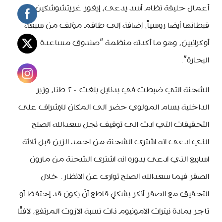
أعمال حليفة نظام أسد يدعى، إيغور غريتشوشكين
قبطانها أيضا روسياً، إضافة إلى طاقم مؤلف من سبعة
أوكرانيين، وهو ما أكدته منظمة “صندوق مساعدة
البحارة”.
الشحنة التي ضبطت في بدنايل بلغت ٢٠ طناً، وزير
الداخلية بسام المولوي حضر الى المكان للإشراف على
التحقيقات التي ادت الى توقيف نجل سعدالله الصلح
الذي ادعى انه اشترى الشحنة من احمد الزين قبل ثلاثة
اسابيع الذي ادعى بدوره انه اشترى الشحنة من مارون
الصقر فيما سعدالله الصلح توارى عن الانظار. خلال
التحقيق مع الصقر أنكر بشكلٍ قاطع أنْ يكون قد إحتفظ أو
تاجر بمادة نيترات الامونيوم ذات نسبة الازوت المرتفع، لافتًا