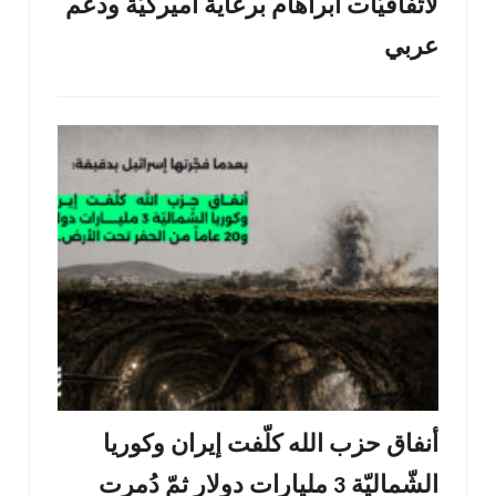
لاتّفاقيّات أبراهام برعاية أميركيّة ودعم
عربي
أنفاق حزب الله كلّفت إيران وكوريا
الشّماليّة 3 مليارات دولار ثمّ دُمرت