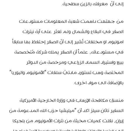
إلى أنّ معرفته بالزين سطحية.
من جهتهت داهمت شعبة المعلومات مستودعات
الصقر في البقاع والشمال ولم تعثر على أية نيترات
امونيوم او مخلفات تُشير إلى أنّ الصقر إحتفظ بها سابقاً
في مستودعاته، علماً أن الصقر يملك شركة مُتخصصة
ببيع واستيراد السماد الزراعي ومرخصة من الدوائر
المختصة وهب تستورد مادتيْ سلفات “الأمونيوم واليوريا”
بالإضافة الى مواد اخرى.
منسق مكافحة الإرهاب في وزارة الخارجية الأميركية
السفير ناثان سيلز اكد أن “ميليشيا حزب الله المدعومة من
إيران، نقلت كميات مخبئة من نترات الأمونيوم من بلجيكا