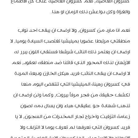
كسروان العاصية، نعم كسروان العاصية على كل الاطماع
والغزاة وكل دواعش ذلك الزمان او هذا.
نعم انا مارد من كسروان، ولا ارضى ان يبقى احد نواب
منطقتي مرتبطا عضويا بميليشيا تغتصب السيادة يوميا، لا
ارضى ان يعتمر ذلك النائب شرشفا فستقي اللون يبرر له
الارتهان لذلك المحور الذي قاتلنا ضد منطقه لعقود، نعم
لا ارضى ان يبقى النائب فريد هيكل الخازن وديعة المردة
في كسروان رهينة الميليشيا التي تنتفض اليوم منعا
لكشف حقيقة من فجر مرفأ بيروت، وكما ولن ارضى ان
تذهب شهادة جو عقيقي هباء وان يسال دمه لصون
زعامة التزفيت واخراج تجار المخدرات من السجون، لا يا
فريد كسروان التي نعرفها لم تعرف يوما لا التزلف ولا