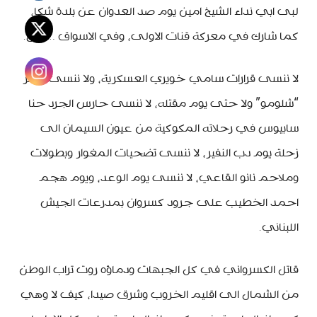
لبى ابي نداء الشيخ امين يوم صد العدوان عن بلدة شكا،
كما شارك في معركة قنات الاولى، وفي الاسواق …. الخ.
لا ننسى قرارات سامي خويري العسكرية، ولا ننسى اوامر
“شلومو” ولا حتى يوم مقتله، لا ننسى حارس الجرد حنا
سابيوس في رحلاته المكوكية من عيون السيمان الى
زحلة يوم دب النفير، لا ننسى تضحيات المغوار وبطولات
وملاحم نانو القاعي، لا ننسى يوم الوعد، ويوم هجم
احمد الخطيب على جرود كسروان بمدرعات الجيش
اللبناني.
قاتل الكسرواني في كل الجبهات ودماؤه روت تراب الوطن
من الشمال الى اقليم الخروب وشرق صيدا، كيف لا وهي