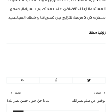
الانبطاح ولا الاستجداء، انها كسروان الابية العاصية المتمردة
المستعدة ابدا للانقضاض على مغتصبي السيادة، صحح
مسارك لان لا فرصة للتزاوج بين كسرواننا وخطك السياسي.
روي مهنا
minbeirut
https://minbeirut.com
تصفّح
السابق
التالي
توقفوا عن ظلم نصرالله
لماذا جنّ جنون حسن نصرالله؟
المقال
المق
المقالات
السابق:
التا