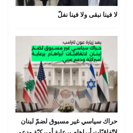
لا فينا نبقى ولا فينا نفلّ
حراك سياسي غير مسبوق لضمّ لبنان
لاتّفاقيّات أبراهام برعاية أميركيّة ودعم