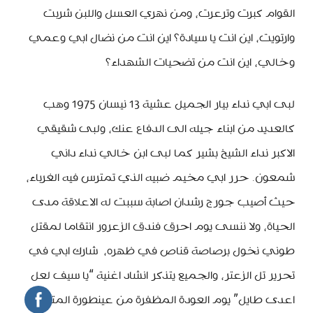
القوام كبرت وترعرت، ومن نهري العسل واللبن شربت
وارتويت، اين انت يا سيادة؟ اين انت من نضال ابي وعمي
وخالي، اين انت من تضحيات الشهداء؟
لبى ابي نداء بيار الجميل عشية 13 نيسان 1975 وهب
كالعديد من ابناء جيله الى الدفاع عنك، ولبى شقيقي
الاكبر نداء الشيخ بشير كما لبى ابن خالي نداء داني
شمعون. حرر ابي مخيم ضبيه الذي تمترس فيه الغرباء،
حيث أصيب جورج رشدان اصابة سببت له الاعلاقة مدى
الحياة، ولا ننسى يوم احرق فندق الزعرور انتقاما لمقتل
طوني نخول برصاصة قناص في ظهره، شارك ابي في
تحرير تل الزعتر، والجميع يتذكر انشاد اغنية “يا سيف لعل
اعدى طايل” يوم العودة المظفرة من عينطورة المتن،