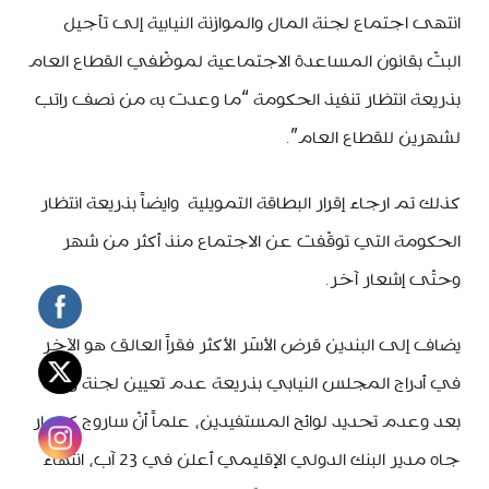
انتهى اجتماع لجنة المال والموازنة النيابية إلى تأجيل
البتّ بقانون المساعدة الاجتماعية لموظّفي القطاع العام
بذريعة انتظار تنفيذ الحكومة “ما وعدت به من نصف راتب
لشهرين للقطاع العام”.
كذلك تم ارجاء إقرار البطاقة التمويلية وايضاً بذريعة انتظار
الحكومة التي توقّفت عن الاجتماع منذ أكثر من شهر
وحتّى إشعار آخر.
يضاف إلى البندين قرض الأسَر الأكثر فقراً العالق هو الآخر
في أدراج المجلس النيابي بذريعة عدم تعيين لجنة رقابة
بعد وعدم تحديد لوائح المستفيدين، علماً أنّ ساروج كومار
جاه مدير البنك الدولي الإقليمي أعلن في 23 آب، انتهاء