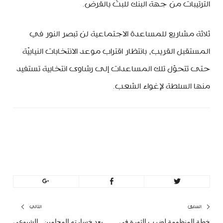
الترتيبات من جهة البنك للبتّ بالقرض.
ثلاثة مشاريع للمساعدة الاجتماعية لن تبصر النور في
المستقبل القريب، بانتظار اقتراب موعد الانتخابات النيابيّة
حتى تتحوّل تلك المساعدات إلى رشاوى انتخابية تستفيد
منها السلطة لإغواء الشعب.
minbeirut
https://minbeirut.com
تصفّح
السابق
التالي
خطة المنظومة لضرب الثورة في
بعد خسارته المحامين…الشيوعي