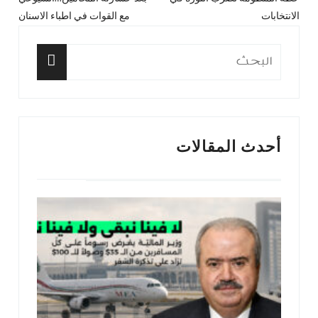
المقال
المق
المقالات
الانتخابات
مع القوات في اطباء الاسنان
السابق:
التا
البحث
عن:
البحث
أحدث المقالات