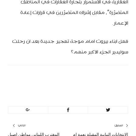
العقارية في الاستمرار بتجارة العقارات في المناطق
المتضرّرة”، مقابل إشراك المتضرّرين في قرارات إعادة
الإعمار.
فهل ابناء بيروت امام موجة تهجير جديدة بعد ان رحلت
سوليدير الجزء الاكبر منهم؟
minbeirut
https://minbeirut.com
تصفّح
السابق
التالي
الانتخابات النيابية المقبلة نعمة ام
المغترب اللبناني مواطن اصيل