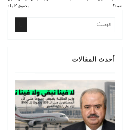
المقال
المق
المقالات
نقمة؟
بحقوق كاملة
السابق:
التا
البحث
عن:
البحث
أحدث المقالات