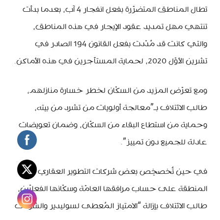
تطال المناطق المتضرّرة بفعل انفجار 4 آب، بعدما بدأت
تنتهي مهل تمديد عقود الإيجار في هذه المناطق،
والتي كانت قد مُدّدت بفعل القانون 194 الصادر في
تشرين الأوّل 2020، لحماية المستأجرين في هذه الأماكن.
ومع تعرّض المزيد من السكّان لخطر خسارة منازلهم،
طالب الائتلاف بـ”معالجة أولویات من تشرد من بیته،
وحمایة من استطاع البقاء من السكّان، وضمان تعويضات
عادلة للجميع دون تمييز”.
في حين تُخصخِص بعض شركات التطوير العقاري هُويّة
المنطقة على حساب مرافقها العامّة وسكّانها الفعليّين،
طالب الائتلاف بإزالة “الامتیاز المُعطى لسولیدیر والشركات