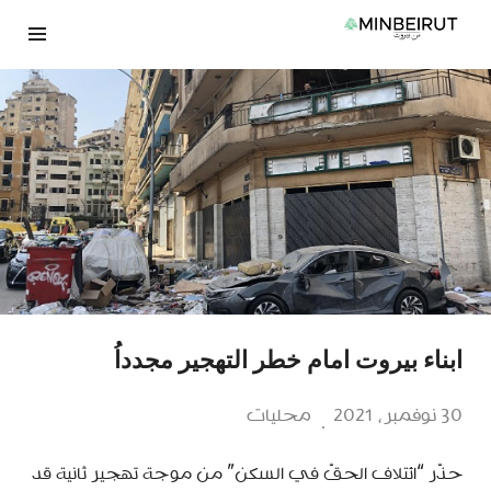
نتقل
لى
لمحتوى
ابناء بيروت امام خطر التهجير مجدداُ
30 نوفمبر، 2021
محليات
حذّر “ائتلاف الحقّ في السكن” من موجة تهجير ثانية قد