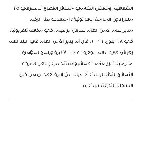
الشفافية، يخفض الشامي خسائر القطاع المصرفي ١٥
ملياراً دون الحاجة الى توثيق احتساب هذا الرقم.
مدير عام الامن العام عباس ابراهيم، في مقابلة تلفزيونية
في ١٨ ايلول ٢٠٢١، قال انه يدير الأمن العام في البلد لكنه
يعيش في عالم دولاره ب ٧٠٠٠ ليرة ويلمح لمؤامرة
خارجية تدير منصات مشبوهة تتلاعب بسعر الصرف.
النماذج الثلاثة ليست الا عينة عن ادارة الافلاس من قبل
السلطة التي تسببت به.
minbeirut
https://minbeirut.com