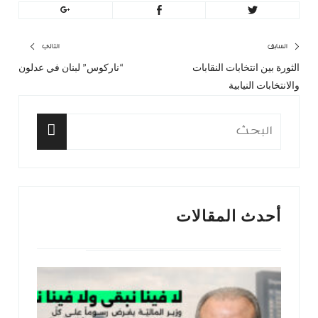
تصفّح
السابق
التالي
الثورة بين انتخابات النقابات
“ناركوس” لبنان في عدلون
المقال
المق
المقالات
والانتخابات النيابية
السابق:
التا
البحث
عن:
البحث
أحدث المقالات