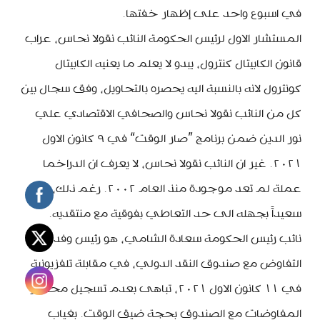
في اسبوع واحد على إظهار خفتها.
المستشار الاول لرئيس الحكومة النائب نقولا نحاس، عراب
قانون الكابيتال كنترول، يبدو لا يعلم ما يعنيه الكابيتال
كونترول لانه بالنسبة اليه يحصره بالتحاويل، وفق سجال بين
كل من النائب نقولا نحاس والصحافي الاقتصادي علي
نور الدين ضمن برنامج ”صار الوقت“ في ٩ كانون الاول
٢٠٢١. غير ان النائب نقولا نحاس، لا يعرف ان الدراخما
عملة لم تعد موجودة منذ العام ٢٠٠٢. رغم ذلك، بدى
سعيداً بجهله الى حد التعاطي بفوقية مع منتقديه.
نائب رئيس الحكومة سعادة الشامي، هو رئيس وفد
التفاوض مع صندوق النقد الدولي، في مقابلة تلفزيونية
في ١١ كانون الاول ٢٠٢١، تباهى بعدم تسجيل محاضر
المفاوضات مع الصندوق بحجة ضيق الوقت. بغياب