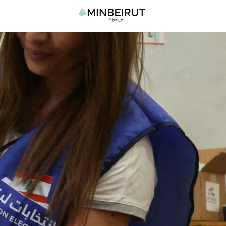
نتقل
القا
لى
الرئي
لمحتوى