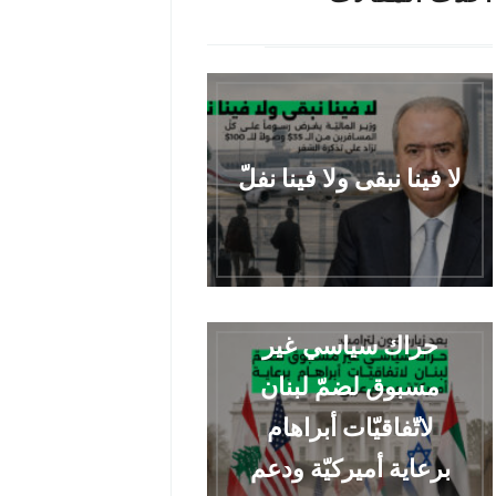
لا فينا نبقى ولا فينا نفلّ
حراك سياسي غير
مسبوق لضمّ لبنان
لاتّفاقيّات أبراهام
برعاية أميركيّة ودعم