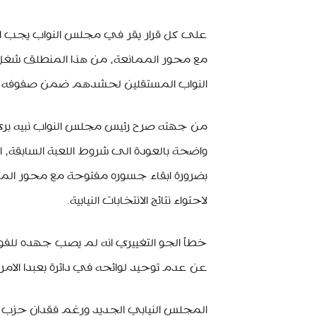
على كل قرار يقر في مجلس النواب يجب ان توا
مع محور الممانعة، من هذا المنطلق شغل م
النواب المستقلين لحشدهم ضمن صفوفه لتأم
من جهته صرح رئيس مجلس النواب نبيه بري
واضحة بالعودة الى شروط اللعبة السابقة، 
بضرورة ابقاء جسوره مفتوحة مع محور المما
لاحتواء نتائج الانتخابات النيابية.
خطأ الجو التغييري انه لم يصب جهده للف
عن عدم توحيد لوائحه في دائرة بعبدا الامر
المجلس النيابي الجديد ورغم فقدان حزب الله