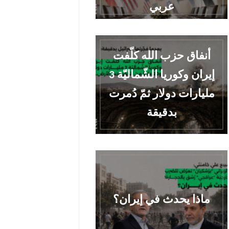
عربي
أنفاق حزب الله كلّفت
إيران وكوريا الشّماليّة 3
مليارات دولار ثمّ دُمرت
بدقيقة
ماذا يحدث في إيران؟