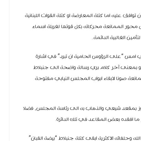
فق عليه اما كتلة المعارضة او كتلة القوات اللبنانية
حور الممانعة محركاته بكل قوتها لغربلة اسماء
ين الغالبية الدائمة.
 امس “على الرؤوس الحامية ان تبرد” في اشارة
او بمعنى آخر كلام بري رسالة واضحة الى جنبلاط
نعة صونا لابقاء ابواب المجلس النيابي مفتوحة
وز بمقعد شيعي والذهاب به الى رئاسة المجلس، فضلا
 ما افقده بعض المقاعد في تلك الدائرة.
 وحلفائه الاكثرية ابقى كتلة جنبلاط “بيضة القبان”