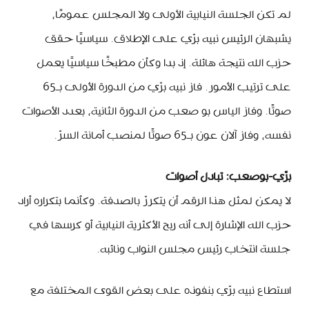
لم تكن الجلسة النيابية الأولى ولا المجلس عمومًا،
يشبهان الرئيس نبيه برّي على الإطلاق. سياسيًا حقق
حزب الله نتيجة هائلة. إذ بدا وكأن مطبخًا سياسيًا يعمل
على ترتيب الأمور. فاز نبيه برّي من الدورة الأولى بـ65
صوتًا. وفاز الياس بو صعب من الدورة الثانية، بعدد الأصوات
نفسه، وفاز آلان عون بـ65 صوتًا لمنصب أمانة السرّ.
برّي-بوصعب: تبادل أصوات
لا يمكن لمثل هذا الرقم أن يتكررّ بالصدفة. وكأنما بتكراره أراد
حزب الله الإشارة إلى أنه ربح الأكثرية النيابية أو كرسها في
جلسة انتخاب رئيس مجلس النواب ونائبه.
استطاع نبيه برّي بنفوذه على بعض القوى المختلفة مع