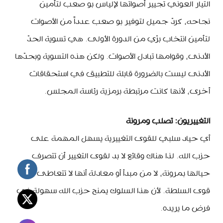
التيار العوني تجيير أصواتها لإلياس بو صعب لتأمين
نجاحه، كردّ جميل لتوفير بو صعب عدداً من الأصوات
لتأمين انتخاب برّي من الدورة الأولى. هي تسوية الحدّ
الأدنى، وقوامها تبادل الأصوات. ولكن هذه التسوية وبحدّها
الأدنى ليست بالضرورة قابلة للتطبيق في استحقاقات
أخرى، لأنها كانت مرتبطة برمزية رئاسة المجلس.
التغييريون: تصلب ومرونة
أي حياد سلبي للقوى التغييرية يسهل المهمة على
حزب الله. لذا هناك وقائع لا بد لقوى التغيير أن تتصرف
حيالها بمرونة، لا من مبدأ أو معادلة أنها لا تتعاطى مع
قوى السلطة. لأن هذا السلوك يمنح حزب الله سهولة في
فرض ما يريده.