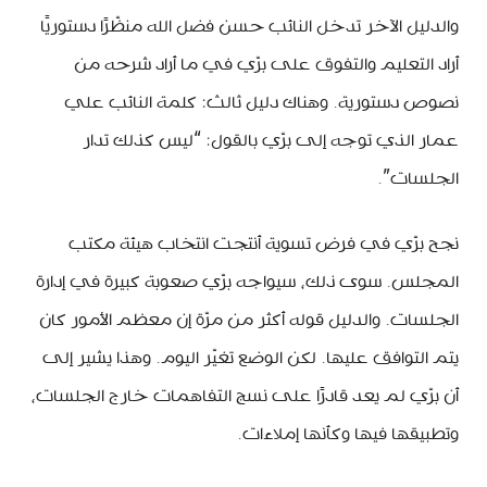
والدليل الآخر تدخل النائب حسن فضل الله منظّرًا دستوريًا
أراد التعليم والتفوق على برّي في ما أراد شرحه من
نصوص دستورية. وهناك دليل ثالث: كلمة النائب علي
عمار الذي توجه إلى برّي بالقول: “ليس كذلك تدار
الجلسات”.
نجح برّي في فرض تسوية أنتجت انتخاب هيئة مكتب
المجلس. سوى ذلك، سيواجه برّي صعوبة كبيرة في إدارة
الجلسات. والدليل قوله أكثر من مرّة إن معظم الأمور كان
يتم التوافق عليها. لكن الوضع تغيّر اليوم. وهذا يشير إلى
أن برّي لم يعد قادرًا على نسج التفاهمات خارج الجلسات،
وتطبيقها فيها وكأنها إملاءات.