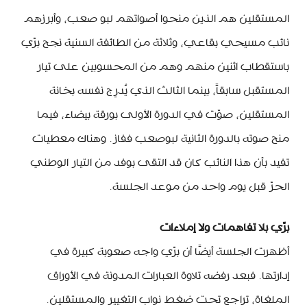
المستقلين هم الذين منحوا أصواتهم لبو صعب، وأبرزهم
نائب مسيحي بقاعي، وثلاثة من الطائفة السنية نجح برّي
باستقطاب اثنين منهم وهم من المحسوبين على تيار
المستقبل سابقاً، بينما الثالث الذي يُدرِج نفسه بخانة
المستقلين، صوّت في الدورة الأولى بورقة بيضاء، فيما
منح صوته بالدورة الثانية لبوصعب ففاز. وهناك معطيات
تفيد بأن هذا النائب كان قد التقى بوفد من التيار الوطني
الحرّ قبل يوم واحد من موعد الجلسة.
برّي بلا تفاهمات ولا إملاءات
أظهرت الجلسة أيضًا أن برّي واجه صعوبة كبيرة في
إدارتها. فبعد رفضه تلاوة العبارات المدونة في الأوراق
الملغاة، تراجع تحت ضغط نواب التغيير والمستقلين.