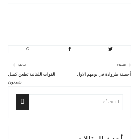
minbeirut
https://minbeirut.com
تصفّح
السابق
التالي
أحصنة طروادة في يومهم الاول
القوات اللبنانية تطعن كميل
المقال
المق
المقالات
شمعون
السابق:
التا
البحث
عن:
البحث