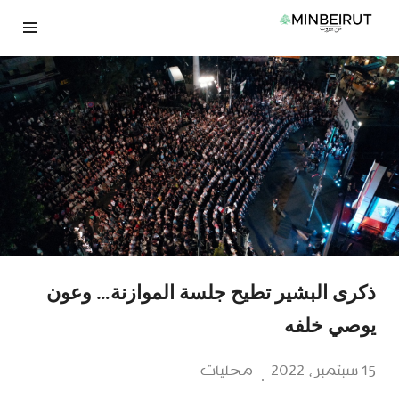
نتقل
لى
لمحتوى
ذكرى البشير تطيح جلسة الموازنة… وعون
يوصي خلفه
15 سبتمبر، 2022
محليات