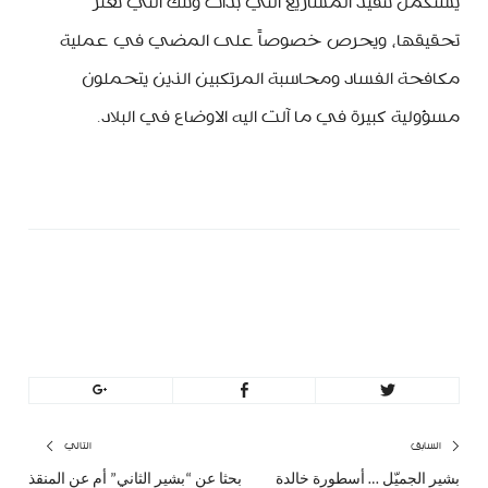
يستكمل تنفيذ المشاريع التي بدأت وتلك التي تعثر
تحقيقها، ويحرص خصوصاً على المضي في عملية
مكافحة الفساد ومحاسبة المرتكبين الذين يتحملون
مسؤولية كبيرة في ما آلت اليه الاوضاع في البلاد.
minbeirut
https://minbeirut.com
تصفّح
السابق
التالي
بشير الجميّل … أسطورة خالدة
بحثا عن “بشير الثاني” أم عن المنقذ
المقال
المق