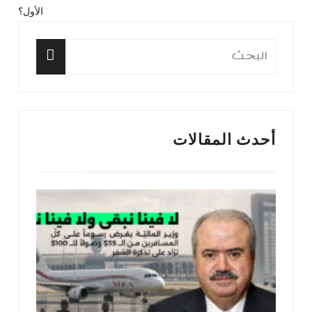
المقالات
الأول؟
السابق:
التا
البحث
عن:
البحث
أحدث المقالات