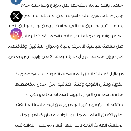
حلقة، باتت عاملا مشجعا لكل مودع وصاحب حق
جريء للحصول على امواله. من عبدالله الساعي الى
بسام الشيخ حسين فسالي حافظ ، ومن جب جنين الى
الحمرا والسوديكو فعاليه، يبقى الجمر تحت الرماد، في
ظل سلطة سياسية قامرت بحياة واموال اللبنانيين وقذفتهم
في نيران جهنم غير آبهة بالنتيجة، الا من زاوية ترقيع بعض
ميدانيا،
تمكنت الكتل المسيحية الكبرى، اي الجمهورية
القوية ولبنان القوي وكتلة الكتائب، من خلال مقاطعتها
جلسة مجلس النواب اليوم لمصادفتها مع ذكرى
استشهاد الرئيس بشير الجميل، من ارجاء انعقادها. فقد
اعلن الامين العام لمجلس النواب عدنان ضاهر ارجاء
الجلسة العامة التي دعا اليها رئيس مجلس النواب نبيه