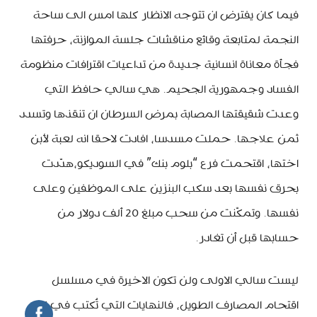
فيما كان يفترض ان تتوجه الانظار كلها امس الى ساحة
النجمة لمتابعة وقائع مناقشات جلسة الموازنة، حرفتها
فجأة معاناة انسانية جديدة من تداعيات اقترافات منظومة
الفساد وجمهورية الجحيم. هي سالي حافظ التي
وعدت شقيقتها المصابة بمرض السرطان ان تنقذها وتسدد
ثمن علاجها. حملت مسدسا، افادت لاحقا انه لعبة لأبن
اختها، اقتحمت فرع “بلوم بنك” في السوديكو،هدّدت
بحرق نفسها بعد سكب البنزين على الموظفين وعلى
نفسها. وتمكّنت من سحب مبلغ 20 ألف دولار من
حسابها قبل أن تغادر.
ليست سالي الاولى ولن تكون الاخيرة في مسلسل
اقتحام المصارف الطويل، فالنهايات التي تُكتب في كل