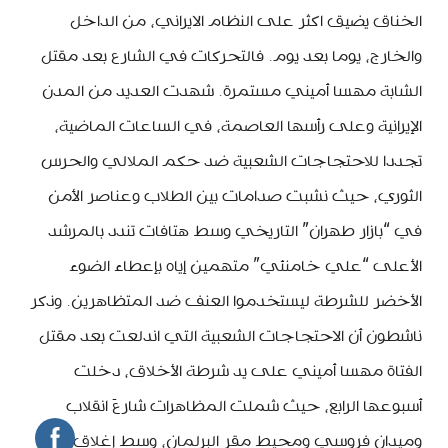
الخناق يضيق اكثر على النظام الايراني، من الداخل
والخارج، يوما بعد يوم. فالتحركات في الشارع بعد مقتل
الشابة مهسا أميني مستمرة. شهدت العديد من المدن
الإيرانية وعلى رأسها العاصمة، في الساعات الماضية،
تجددا للاحتجاجات الشعبية ضد حكم الملالي والحرس
الثوري، حيث نشبت صدامات بين الطلاب وعناصر الأمن
في “بازار طهران” التاريخي وسط هتافات تندد بالمرشد
الأعلى “علي خامنئي” متهمين إياه بإعطاء الضوء
الأخضر للشرطة ليستخدموا العنف ضد المتظاهرين. وذكر
ناشطون أن الاحتجاجات الشعبية التي اندلعت بعد مقتل
الفتاة مهسا أميني على يد شرطة الأخلاق، دخلت
أسبوعها الرابع، حيث شملت المظاهرات شارعَ انقلاب
ومیدان فروسي ومحيط مقر البرلمان، وسط إغلاق