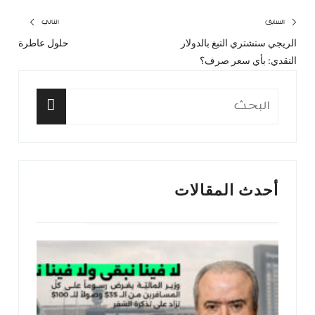
تصفّح
السابق
التالي
الريجي ستشتري التبغ بالدولار
حلول عاطرة
المقال
المق
المقالات
النقدي: بأي سعر صرف؟
السابق:
التا
البحث
عن:
البحث
أحدث المقالات