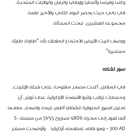
وكندا وفرنسا وألمانيا وإيطاليا واليابان والولايات المتحدة،
في بالي حيث يحضر اليوم الثاني والأخير لقمة
مجموعة العشرين، لبحث المسألة.
ووصف البيت الأبيض الاجتماع المغلق بأنه “طاولة طارئة
مستديرة”.
صور تشكك
في المقابل، أكدت مصادر مفتوحة على شبكة الإنترنت،
وحسابات تراقب وتتبع الأسلحة الأوكرانية على تويتر، أن
تحليل الصور المتوفرة للشظايا أظهر نتيجة واضحة، مفادها
أنها تعود إلى محرك 48D6 لصاروخ 5V55 من سلسلة S-
300 AD – وهو نظام تستعمله أوكرانيا . وأوضحت مصادر