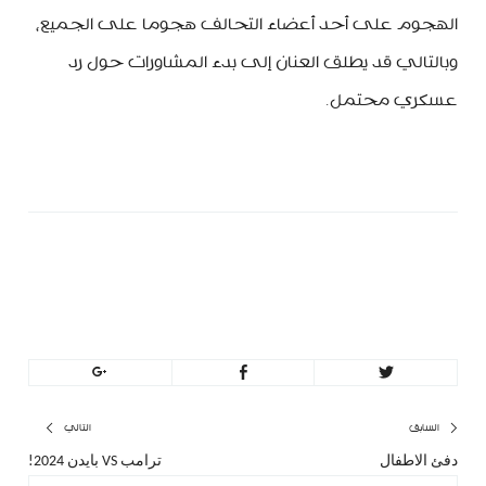
الهجوم على أحد أعضاء التحالف هجوما على الجميع،
وبالتالي قد يطلق العنان إلى بدء المشاورات حول رد
عسكري محتمل.
minbeirut
https://minbeirut.com
تصفّح
السابق
التالي
دفئ الاطفال
ترامب VS بايدن 2024!
المقال
المق
المقالات